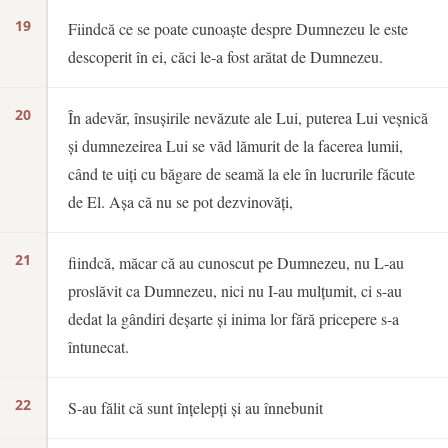
19
Fiindcă ce se poate cunoaște despre Dumnezeu le este
descoperit în ei, căci le-a fost arătat de Dumnezeu.
20
În adevăr, însușirile nevăzute ale Lui, puterea Lui veșnică
și dumnezeirea Lui se văd lămurit de la facerea lumii,
când te uiți cu băgare de seamă la ele în lucrurile făcute
de El. Așa că nu se pot dezvinovăți,
21
fiindcă, măcar că au cunoscut pe Dumnezeu, nu L-au
proslăvit ca Dumnezeu, nici nu I-au mulțumit, ci s-au
dedat la gândiri deșarte și inima lor fără pricepere s-a
întunecat.
22
S-au fălit că sunt înțelepți și au înnebunit