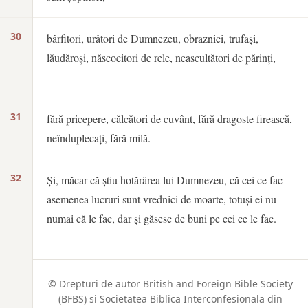
30
bârfitori, urâtori de Dumnezeu, obraznici, trufași,
lăudăroși, născocitori de rele, neascultători de părinți,
31
fără pricepere, călcători de cuvânt, fără dragoste firească,
neînduplecați, fără milă.
32
Și, măcar că știu hotărârea lui Dumnezeu, că cei ce fac
asemenea lucruri sunt vrednici de moarte, totuși ei nu
numai că le fac, dar și găsesc de buni pe cei ce le fac.
© Drepturi de autor British and Foreign Bible Society
(BFBS) si Societatea Biblica Interconfesionala din