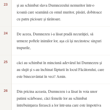
23
și au schimbat slava Dumnezeului nemuritor într-o
icoană care seamănă cu omul muritor, păsări, dobitoace
cu patru picioare și târâtoare.
24
De aceea, Dumnezeu i-a lăsat pradă necurăției, să
urmeze poftele inimilor lor, așa că își necinstesc singuri
trupurile,
25
căci au schimbat în minciună adevărul lui Dumnezeu și
au slujit și s-au închinat făpturii în locul Făcătorului, care
este binecuvântat în veci! Amin.
26
Din pricina aceasta, Dumnezeu i-a lăsat în voia unor
patimi scârboase, căci femeile lor au schimbat
întrebuințarea firească a lor într-una care este împotriva