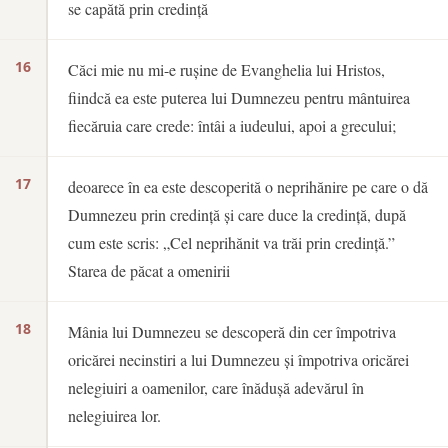
se capătă prin credință
16
Căci mie nu mi-e rușine de Evanghelia lui Hristos,
fiindcă ea este puterea lui Dumnezeu pentru mântuirea
fiecăruia care crede: întâi a iudeului, apoi a grecului;
17
deoarece în ea este descoperită o neprihănire pe care o dă
Dumnezeu prin credință și care duce la credință, după
cum este scris: „Cel neprihănit va trăi prin credință.”
Starea de păcat a omenirii
18
Mânia lui Dumnezeu se descoperă din cer împotriva
oricărei necinstiri a lui Dumnezeu și împotriva oricărei
nelegiuiri a oamenilor, care înădușă adevărul în
nelegiuirea lor.