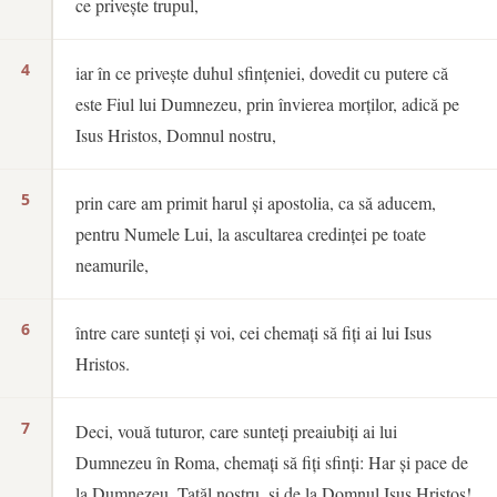
ce privește trupul,
4
iar în ce privește duhul sfințeniei, dovedit cu putere că
este Fiul lui Dumnezeu, prin învierea morților, adică pe
Isus Hristos, Domnul nostru,
5
prin care am primit harul și apostolia, ca să aducem,
pentru Numele Lui, la ascultarea credinței pe toate
neamurile,
6
între care sunteți și voi, cei chemați să fiți ai lui Isus
Hristos.
7
Deci, vouă tuturor, care sunteți preaiubiți ai lui
Dumnezeu în Roma, chemați să fiți sfinți: Har și pace de
la Dumnezeu, Tatăl nostru, și de la Domnul Isus Hristos!