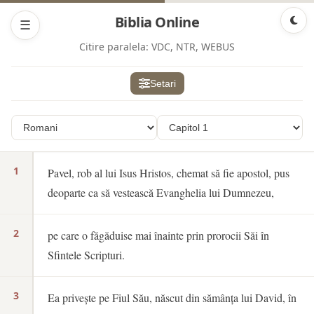
Biblia Online
☰
Citire paralela:
VDC, NTR, WEBUS
Setari
1
Pavel, rob al lui Isus Hristos, chemat să fie apostol, pus
deoparte ca să vestească Evanghelia lui Dumnezeu,
2
pe care o făgăduise mai înainte prin prorocii Săi în
Sfintele Scripturi.
3
Ea privește pe Fiul Său, născut din sămânța lui David, în