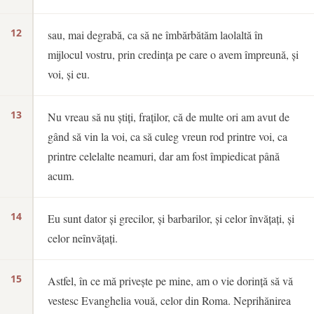
12
sau, mai degrabă, ca să ne îmbărbătăm laolaltă în
mijlocul vostru, prin credința pe care o avem împreună, și
voi, și eu.
13
Nu vreau să nu știți, fraților, că de multe ori am avut de
gând să vin la voi, ca să culeg vreun rod printre voi, ca
printre celelalte neamuri, dar am fost împiedicat până
acum.
14
Eu sunt dator și grecilor, și barbarilor, și celor învățați, și
celor neînvățați.
15
Astfel, în ce mă privește pe mine, am o vie dorință să vă
vestesc Evanghelia vouă, celor din Roma. Neprihănirea