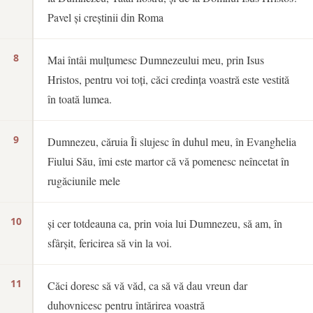
Pavel și creștinii din Roma
8
Mai întâi mulțumesc Dumnezeului meu, prin Isus
Hristos, pentru voi toți, căci credința voastră este vestită
în toată lumea.
9
Dumnezeu, căruia Îi slujesc în duhul meu, în Evanghelia
Fiului Său, îmi este martor că vă pomenesc neîncetat în
rugăciunile mele
10
și cer totdeauna ca, prin voia lui Dumnezeu, să am, în
sfârșit, fericirea să vin la voi.
11
Căci doresc să vă văd, ca să vă dau vreun dar
duhovnicesc pentru întărirea voastră