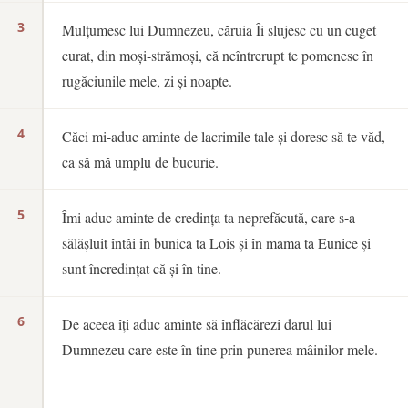
3
Mulțumesc lui Dumnezeu, căruia Îi slujesc cu un cuget
curat, din moși-strămoși, că neîntrerupt te pomenesc în
rugăciunile mele, zi și noapte.
4
Căci mi-aduc aminte de lacrimile tale și doresc să te văd,
ca să mă umplu de bucurie.
5
Îmi aduc aminte de credința ta neprefăcută, care s-a
sălășluit întâi în bunica ta Lois și în mama ta Eunice și
sunt încredințat că și în tine.
6
De aceea îți aduc aminte să înflăcărezi darul lui
Dumnezeu care este în tine prin punerea mâinilor mele.