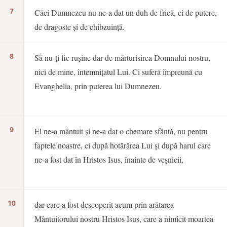
7
Căci Dumnezeu nu ne-a dat un duh de frică, ci de putere,
de dragoste și de chibzuință.
8
Să nu-ți fie rușine dar de mărturisirea Domnului nostru,
nici de mine, întemnițatul Lui. Ci suferă împreună cu
Evanghelia, prin puterea lui Dumnezeu.
9
El ne-a mântuit și ne-a dat o chemare sfântă, nu pentru
faptele noastre, ci după hotărârea Lui și după harul care
ne-a fost dat în Hristos Isus, înainte de veșnicii,
10
dar care a fost descoperit acum prin arătarea
Mântuitorului nostru Hristos Isus, care a nimicit moartea