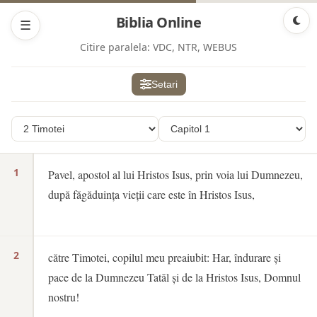
Biblia Online
☰
Citire paralela:
VDC, NTR, WEBUS
Setari
1
Pavel, apostol al lui Hristos Isus, prin voia lui Dumnezeu,
după făgăduința vieții care este în Hristos Isus,
2
către Timotei, copilul meu preaiubit: Har, îndurare și
pace de la Dumnezeu Tatăl și de la Hristos Isus, Domnul
nostru!