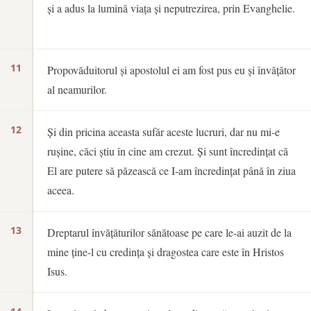
și a adus la lumină viața și neputrezirea, prin Evanghelie.
11
Propovăduitorul și apostolul ei am fost pus eu și învățător
al neamurilor.
12
Și din pricina aceasta sufăr aceste lucruri, dar nu mi-e
rușine, căci știu în cine am crezut. Și sunt încredințat că
El are putere să păzească ce I-am încredințat până în ziua
aceea.
13
Dreptarul învățăturilor sănătoase pe care le-ai auzit de la
mine ține-l cu credința și dragostea care este în Hristos
Isus.