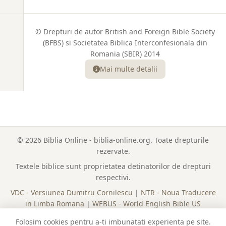
© Drepturi de autor British and Foreign Bible Society
(BFBS) si Societatea Biblica Interconfesionala din
Romania (SBIR) 2014
Mai multe detalii
© 2026 Biblia Online - biblia-online.org. Toate drepturile
rezervate.
Textele biblice sunt proprietatea detinatorilor de drepturi
respectivi.
VDC - Versiunea Dumitru Cornilescu
|
NTR - Noua Traducere
in Limba Romana
|
WEBUS - World English Bible US
Lista Completa a Cartilor
|
Plan de Citire
|
Politica Cookies
Folosim cookies pentru a-ti imbunatati experienta pe site.