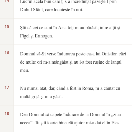
14
Lucrul acela bun care ți s-a încredințat păzește-l prin
Duhul Sfânt, care locuiește în noi.
15
Știi că cei ce sunt în Asia toți m-au părăsit; între alții și
Figel și Ermogen.
16
Domnul să-Și verse îndurarea peste casa lui Onisifor, căci
de multe ori m-a mângâiat și nu i-a fost rușine de lanțul
meu.
17
Nu numai atât, dar, când a fost în Roma, m-a căutat cu
multă grijă și m-a găsit.
18
Dea Domnul să capete îndurare de la Domnul în „ziua
aceea”. Tu știi foarte bine cât ajutor mi-a dat el în Efes.