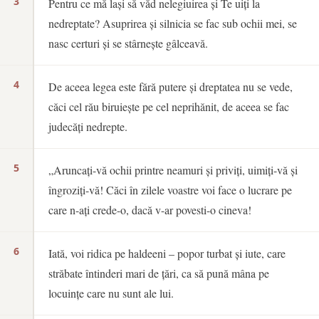
3
Pentru ce mă lași să văd nelegiuirea și Te uiți la
nedreptate? Asuprirea și silnicia se fac sub ochii mei, se
nasc certuri și se stârnește gâlceavă.
4
De aceea legea este fără putere și dreptatea nu se vede,
căci cel rău biruiește pe cel neprihănit, de aceea se fac
judecăți nedrepte.
5
„Aruncați-vă ochii printre neamuri și priviți, uimiți-vă și
îngroziți-vă! Căci în zilele voastre voi face o lucrare pe
care n-ați crede-o, dacă v-ar povesti-o cineva!
6
Iată, voi ridica pe haldeeni – popor turbat și iute, care
străbate întinderi mari de țări, ca să pună mâna pe
locuințe care nu sunt ale lui.