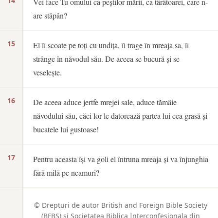
14
Vei face Tu omului ca peștilor mării, ca târâtoarei, care n-
are stăpân?
15
El îi scoate pe toți cu undița, îi trage în mreaja sa, îi
strânge în năvodul său. De aceea se bucură și se
veselește.
16
De aceea aduce jertfe mrejei sale, aduce tămâie
năvodului său, căci lor le datorează partea lui cea grasă și
bucatele lui gustoase!
17
Pentru aceasta își va goli el întruna mreaja și va înjunghia
fără milă pe neamuri?
© Drepturi de autor British and Foreign Bible Society
(BFBS) si Societatea Biblica Interconfesionala din