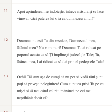
11
Apoi aprinderea i se îndoiește, întrece măsura și se face
vinovat, căci puterea lui o ia ca dumnezeu al lui!”
12
Doamne, nu ești Tu din veșnicie, Dumnezeul meu,
Sfântul meu? Nu vom muri! Doamne, Tu ai ridicat pe
poporul acesta ca să-Ți împlinești judecățile Tale; Tu,
Stânca mea, l-ai ridicat ca să dai prin el pedepsele Tale!
13
Ochii Tăi sunt așa de curați că nu pot să vadă răul și nu
poți să privești nelegiuirea! Cum ai putea privi Tu pe cei
mișei și să taci când cel rău mănâncă pe cel mai
neprihănit decât el?