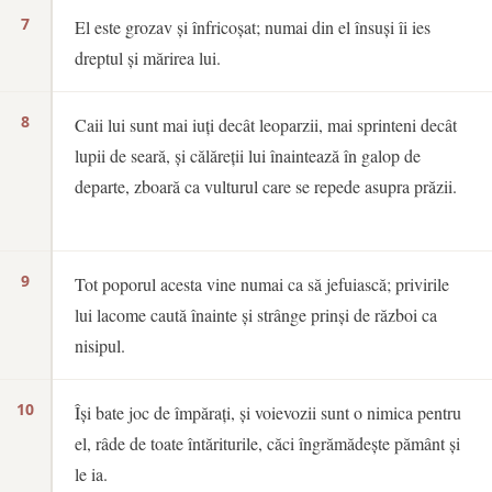
7
El este grozav și înfricoșat; numai din el însuși îi ies
dreptul și mărirea lui.
8
Caii lui sunt mai iuți decât leoparzii, mai sprinteni decât
lupii de seară, și călăreții lui înaintează în galop de
departe, zboară ca vulturul care se repede asupra prăzii.
9
Tot poporul acesta vine numai ca să jefuiască; privirile
lui lacome caută înainte și strânge prinși de război ca
nisipul.
10
Își bate joc de împărați, și voievozii sunt o nimica pentru
el, râde de toate întăriturile, căci îngrămădește pământ și
le ia.