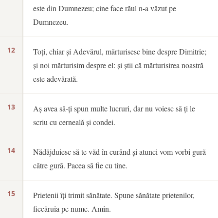
este din Dumnezeu; cine face răul n-a văzut pe
Dumnezeu.
12
Toți, chiar și Adevărul, mărturisesc bine despre Dimitrie;
și noi mărturisim despre el: și știi că mărturisirea noastră
este adevărată.
13
Aș avea să-ți spun multe lucruri, dar nu voiesc să ți le
scriu cu cerneală și condei.
14
Nădăjduiesc să te văd în curând și atunci vom vorbi gură
către gură. Pacea să fie cu tine.
15
Prietenii îți trimit sănătate. Spune sănătate prietenilor,
fiecăruia pe nume. Amin.