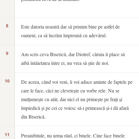
8
Este datoria noastră dar să primim bine pe astfel de
oameni, ca să lucrăm împreună cu adevărul.
9
Am scris ceva Bisericii, dar Diotref, căruia îi place să
aibă întâietatea între ei, nu vrea să știe de noi.
10
De aceea, când voi veni, îi voi aduce aminte de faptele pe
care le face, căci ne clevetește cu vorbe rele. Nu se
mulțumește cu atât, dar nici el nu primește pe frați și
împiedică și pe cei ce voiesc să-i primească și-i dă afară
din Biserică.
11
Preaiubitule, nu urma răul, ci binele. Cine face binele