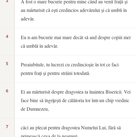
3
A fost o mare bucurie pentru mine când au venit frații și
au mărturisit că ești credincios adevărului și că umbli în
adevăr.
4
Eu n-am bucurie mai mare decât să aud despre copiii mei
că umblă în adevăr.
5
Preaiubitule, tu lucrezi cu credincioșie în tot ce faci
pentru frați și pentru străini totodată.
6
Ei au mărturisit despre dragostea ta înaintea Bisericii. Vei
face bine să îngrijești de călătoria lor într-un chip vrednic
de Dumnezeu,
7
căci au plecat pentru dragostea Numelui Lui, fără să
primească ceva de la neamuri.