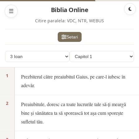
Biblia Online
☰
Citire paralela:
VDC, NTR, WEBUS
Setari
1
Prezbiterul către preaiubitul Gaius, pe care-l iubesc în
adevăr.
2
Preaiubitule, doresc ca toate lucrurile tale să-ți meargă
bine și sănătatea ta să sporească tot așa cum sporește
sufletul tău.