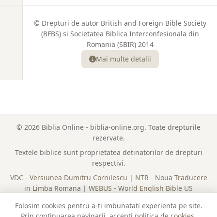
© Drepturi de autor British and Foreign Bible Society
(BFBS) si Societatea Biblica Interconfesionala din
Romania (SBIR) 2014
Mai multe detalii
© 2026 Biblia Online - biblia-online.org. Toate drepturile
rezervate.
Textele biblice sunt proprietatea detinatorilor de drepturi
respectivi.
VDC - Versiunea Dumitru Cornilescu
|
NTR - Noua Traducere
in Limba Romana
|
WEBUS - World English Bible US
Lista Completa a Cartilor
|
Plan de Citire
|
Politica Cookies
Folosim cookies pentru a-ti imbunatati experienta pe site.
Prin continuarea navigarii, accepti
politica de cookies
.