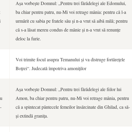
Așa vorbește Domnul: „Pentru trei fărădelegi ale Edomului,
t
ba chiar pentru patru, nu-Mi voi retrage mânia: pentru că l-a
i
urmărit cu sabia pe fratele său și n-a vrut să aibă milă; pentru
că s-a lăsat mereu condus de mânie și n-a vrut să renunțe
deloc la furie.
Voi trimite focul asupra Temanului și va distruge fortărețele
Boțrei“. Judecată împotriva amoniților
Așa vorbește Domnul: „Pentru trei fărădelegi ale fiilor lui
au
Amon, ba chiar pentru patru, nu-Mi voi retrage mânia, pentru
-
că a spintecat pântecele femeilor însărcinate din Ghilad, ca să-
și extindă granița.