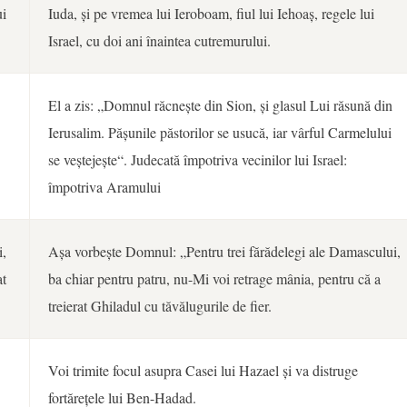
ui
Iuda, și pe vremea lui Ieroboam, fiul lui Iehoaș, regele lui
Israel, cu doi ani înaintea cutremurului.
El a zis: „Domnul răcnește din Sion, și glasul Lui răsună din
Ierusalim. Pășunile păstorilor se usucă, iar vârful Carmelului
se veștejește“. Judecată împotriva vecinilor lui Israel:
împotriva Aramului
i,
Așa vorbește Domnul: „Pentru trei fărădelegi ale Damascului,
at
ba chiar pentru patru, nu-Mi voi retrage mânia, pentru că a
treierat Ghiladul cu tăvălugurile de fier.
Voi trimite focul asupra Casei lui Hazael și va distruge
fortărețele lui Ben-Hadad.