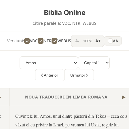
Biblia Online
Citire paralela:
VDC, NTR, WEBUS
Versiuni:
VDC
NTR
WEBUS
AA
100%
A-
A+
Anterior
Urmator
NOUA TRADUCERE IN LIMBA ROMANA
▶
▶
e
Cuvintele lui Amos, unul dintre păstorii din Tekoa – ceea ce a
văzut el cu privire la Israel, pe vremea lui Uzia, regele lui