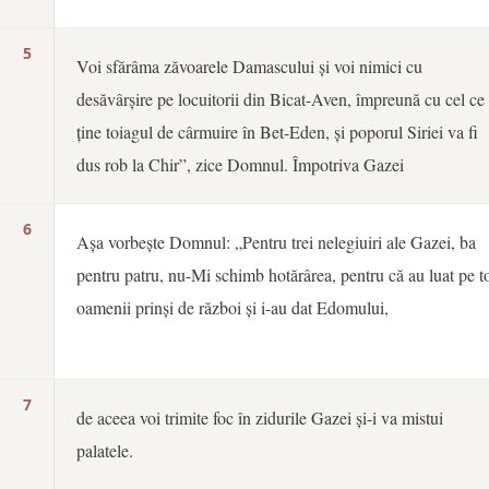
5
Voi sfărâma zăvoarele Damascului și voi nimici cu
desăvârșire pe locuitorii din Bicat-Aven, împreună cu cel ce
ține toiagul de cârmuire în Bet-Eden, și poporul Siriei va fi
dus rob la Chir”, zice Domnul. Împotriva Gazei
6
Așa vorbește Domnul: „Pentru trei nelegiuiri ale Gazei, ba
pentru patru, nu-Mi schimb hotărârea, pentru că au luat pe to
oamenii prinși de război și i-au dat Edomului,
7
de aceea voi trimite foc în zidurile Gazei și-i va mistui
palatele.