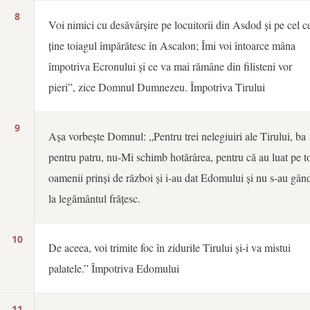
8
Voi nimici cu desăvârșire pe locuitorii din Asdod și pe cel c
ține toiagul împărătesc în Ascalon; Îmi voi întoarce mâna
împotriva Ecronului și ce va mai rămâne din filisteni vor
pieri”, zice Domnul Dumnezeu. Împotriva Tirului
9
Așa vorbește Domnul: „Pentru trei nelegiuiri ale Tirului, ba
pentru patru, nu-Mi schimb hotărârea, pentru că au luat pe to
oamenii prinși de război și i-au dat Edomului și nu s-au gând
la legământul frățesc.
10
De aceea, voi trimite foc în zidurile Tirului și-i va mistui
palatele.” Împotriva Edomului
11