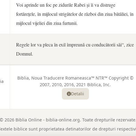
Voi aprinde un foc pe zidurile Rabei și îi va distruge
fortărețele, în mijlocul strigătelor de război din ziua bătăliei, în
mijlocul vijeliei din ziua furtunii.
Regele lor va pleca în exil împreună cu conducătorii săi“, zice
Domnul.
Biblia, Noua Traducere Romaneasca™ NTR™ Copyright ©
ia
2007, 2010, 2016, 2021 Biblica, Inc.
Detalii
© 2026 Biblia Online - biblia-online.org. Toate drepturile rezervate
Textele biblice sunt proprietatea detinatorilor de drepturi respectivi