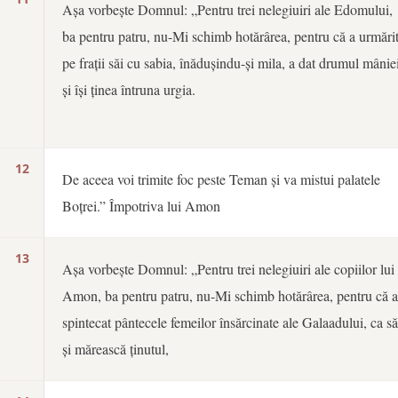
Așa vorbește Domnul: „Pentru trei nelegiuiri ale Edomului,
ba pentru patru, nu-Mi schimb hotărârea, pentru că a urmări
pe frații săi cu sabia, înădușindu-și mila, a dat drumul mânie
și își ținea întruna urgia.
12
De aceea voi trimite foc peste Teman și va mistui palatele
Boțrei.” Împotriva lui Amon
13
Așa vorbește Domnul: „Pentru trei nelegiuiri ale copiilor lui
Amon, ba pentru patru, nu-Mi schimb hotărârea, pentru că 
spintecat pântecele femeilor însărcinate ale Galaadului, ca să
și mărească ținutul,