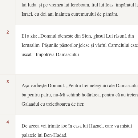
lui Iuda, și pe vremea lui Ieroboam, fiul lui Ioas, împăratul l
Israel, cu doi ani înaintea cutremurului de pământ.
2
El a zis: „Domnul răcnește din Sion, glasul Lui răsună din
Ierusalim. Pășunile păstorilor jelesc și vârful Carmelului este
uscat.” Împotriva Damascului
3
Așa vorbește Domnul: „Pentru trei nelegiuiri ale Damasculu
ba pentru patru, nu-Mi schimb hotărârea, pentru că au treier
Galaadul cu treierătoarea de fier.
4
De aceea voi trimite foc în casa lui Hazael, care va mistui
palatele lui Ben-Hadad.