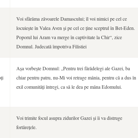
Voi sfărâma zăvoarele Damascului; îl voi nimici pe cel ce
locuiește în Valea Aven și pe cel ce ține sceptrul în Bet-Eden.
Poporul lui Aram va merge în captivitate la Chir“, zice
Domnul. Judecată împotriva Filistiei
Așa vorbește Domnul: „Pentru trei fărădelegi ale Gazei, ba
ți
chiar pentru patru, nu-Mi voi retrage mânia, pentru că a dus în
exil comunități întregi, ca să le dea pe mâna Edomului.
Voi trimite focul asupra zidurilor Gazei și îi va distruge
fortărețele.