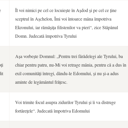
e
Îl voi nimici pe cel ce locuiește în Așdod și pe cel ce ține
sceptrul în Așchelon, Îmi voi întoarce mâna împotriva
Ekronului, iar rămășița filistenilor va pieri“, zice Stăpânul
Domn. Judecată împotriva Tyrului
Așa vorbește Domnul: „Pentru trei fărădelegi ale Tyrului, ba
ți
chiar pentru patru, nu-Mi voi retrage mânia, pentru că a dus în
it
exil comunități întregi, dându-le Edomului, și nu și-a adus
aminte de legământul frățesc.
Voi trimite focul asupra zidurilor Tyrului și îi va distruge
fortărețele“. Judecată împotriva Edomului