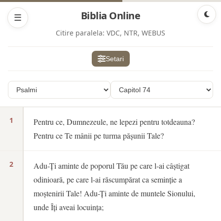
Biblia Online
☰
Citire paralela:
VDC, NTR, WEBUS
Setari
1
Pentru ce, Dumnezeule, ne lepezi pentru totdeauna?
Pentru ce Te mânii pe turma pășunii Tale?
2
Adu-Ți aminte de poporul Tău pe care l-ai câștigat
odinioară, pe care l-ai răscumpărat ca seminție a
moștenirii Tale! Adu-Ți aminte de muntele Sionului,
unde Îți aveai locuința;