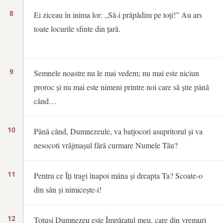
8
Ei ziceau în inima lor: „Să-i prăpădim pe toți!” Au ars
toate locurile sfinte din țară.
9
Semnele noastre nu le mai vedem; nu mai este niciun
proroc și nu mai este nimeni printre noi care să știe până
când…
10
Până când, Dumnezeule, va batjocori asupritorul și va
nesocoti vrăjmașul fără curmare Numele Tău?
11
Pentru ce Îți tragi înapoi mâna și dreapta Ta? Scoate-o
din sân și nimicește-i!
12
Totuși Dumnezeu este Împăratul meu, care din vremuri