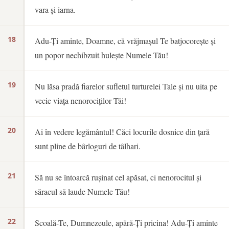
vara și iarna.
18
Adu-Ți aminte, Doamne, că vrăjmașul Te batjocorește și
un popor nechibzuit hulește Numele Tău!
19
Nu lăsa pradă fiarelor sufletul turturelei Tale și nu uita pe
vecie viața nenorociților Tăi!
20
Ai în vedere legământul! Căci locurile dosnice din țară
sunt pline de bârloguri de tâlhari.
21
Să nu se întoarcă rușinat cel apăsat, ci nenorocitul și
săracul să laude Numele Tău!
22
Scoală-Te, Dumnezeule, apără-Ți pricina! Adu-Ți aminte