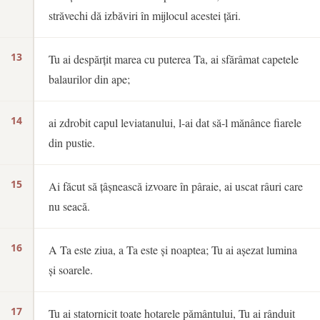
străvechi dă izbăviri în mijlocul acestei țări.
13
Tu ai despărțit marea cu puterea Ta, ai sfărâmat capetele
balaurilor din ape;
14
ai zdrobit capul leviatanului, l-ai dat să-l mănânce fiarele
din pustie.
15
Ai făcut să țâșnească izvoare în pâraie, ai uscat râuri care
nu seacă.
16
A Ta este ziua, a Ta este și noaptea; Tu ai așezat lumina
și soarele.
17
Tu ai statornicit toate hotarele pământului, Tu ai rânduit