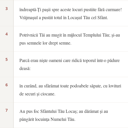
3
îndreaptă-Ți pașii spre aceste locuri pustiite fără curmare!
Vrăjmașul a pustiit totul în Locașul Tău cel Sfânt.
4
Potrivnicii Tăi au mugit în mijlocul Templului Tău; și-au
pus semnele lor drept semne.
5
Parcă erau niște oameni care ridică toporul într-o pădure
deasă:
6
în curând, au sfărâmat toate podoabele săpate, cu lovituri
de securi și ciocane.
7
Au pus foc Sfântului Tău Locaș; au dărâmat și au
pângărit locuința Numelui Tău.