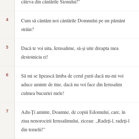
câteva din cântările Sionului!”
4
Cum să cântăm noi cântările Domnului pe un pământ
străin?
5
Dacă te voi uita, Ierusalime, să-și uite dreapta mea
destoinicia ei!
6
Să mi se lipească limba de cerul gurii dacă nu-mi voi
aduce aminte de tine, dacă nu voi face din Ierusalim
culmea bucuriei mele!
7
Adu-Ți aminte, Doamne, de copiii Edomului, care, în
ziua nenorocirii Ierusalimului, ziceau: „Radeți-l, radeți-l
din temelii!”