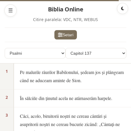
Biblia Online
☰
Citire paralela:
VDC, NTR, WEBUS
Setari
1
Pe malurile râurilor Babilonului, ședeam jos și plângeam
când ne aduceam aminte de Sion.
2
În sălciile din ținutul acela ne atârnaserăm harpele.
3
Căci, acolo, biruitorii noștri ne cereau cântări și
asupritorii noștri ne cereau bucurie zicând: „Cântați-ne