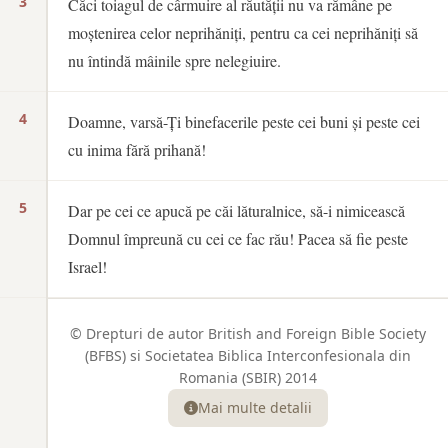
3
Căci toiagul de cârmuire al răutății nu va rămâne pe
moștenirea celor neprihăniți, pentru ca cei neprihăniți să
nu întindă mâinile spre nelegiuire.
4
Doamne, varsă-Ți binefacerile peste cei buni și peste cei
cu inima fără prihană!
5
Dar pe cei ce apucă pe căi lăturalnice, să-i nimicească
Domnul împreună cu cei ce fac rău! Pacea să fie peste
Israel!
© Drepturi de autor British and Foreign Bible Society
(BFBS) si Societatea Biblica Interconfesionala din
Romania (SBIR) 2014
Mai multe detalii