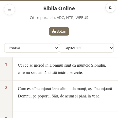
Biblia Online
☰
Citire paralela:
VDC, NTR, WEBUS
Setari
1
Cei ce se încred în Domnul sunt ca muntele Sionului,
care nu se clatină, ci stă întărit pe vecie.
2
Cum este înconjurat Ierusalimul de munți, așa înconjoară
Domnul pe poporul Său, de acum și până în veac.