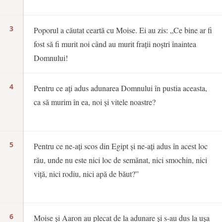
3
Poporul a căutat ceartă cu Moise. Ei au zis: „Ce bine ar fi
fost să fi murit noi când au murit frații noștri înaintea
Domnului!
4
Pentru ce ați adus adunarea Domnului în pustia aceasta,
ca să murim în ea, noi și vitele noastre?
5
Pentru ce ne-ați scos din Egipt și ne-ați adus în acest loc
rău, unde nu este nici loc de semănat, nici smochin, nici
viță, nici rodiu, nici apă de băut?”
6
Moise și Aaron au plecat de la adunare și s-au dus la ușa