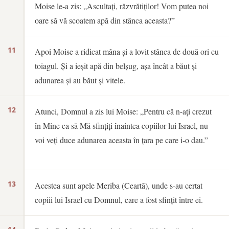
Moise le-a zis: „Ascultați, răzvrătiților! Vom putea noi
oare să vă scoatem apă din stânca aceasta?”
11
Apoi Moise a ridicat mâna și a lovit stânca de două ori cu
toiagul. Și a ieșit apă din belșug, așa încât a băut și
adunarea și au băut și vitele.
12
Atunci, Domnul a zis lui Moise: „Pentru că n-ați crezut
în Mine ca să Mă sfințiți înaintea copiilor lui Israel, nu
voi veți duce adunarea aceasta în țara pe care i-o dau.”
13
Acestea sunt apele Meriba (Ceartă), unde s-au certat
copiii lui Israel cu Domnul, care a fost sfințit între ei.