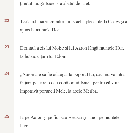
ținutul lui. Și Israel s-a abătut de la el.
22
Toată adunarea copiilor lui Israel a plecat de la Cades și a
ajuns la muntele Hor.
23
Domnul a zis lui Moise și lui Aaron lângă muntele Hor,
la hotarele țării lui Edom:
24
„Aaron are să fie adăugat la poporul lui, căci nu va intra
în țara pe care o dau copiilor lui Israel, pentru că v-ați
împotrivit poruncii Mele, la apele Meriba.
25
Ia pe Aaron și pe fiul său Eleazar și suie-i pe muntele
Hor.