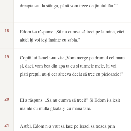
dreapta sau la stânga, până vom trece de ținutul tău.’”
18
Edom i-a răspuns: „Să nu cumva să treci pe la mine, căci
altfel îți voi ieși înainte cu sabia.”
19
Copiii lui Israel i-au zis: „Vom merge pe drumul cel mare
și, dacă vom bea din apa ta eu și turmele mele, îți voi
plăti prețul; nu-ți cer altceva decât să trec cu picioarele!”
20
El a răspuns: „Să nu cumva să treci!” Și Edom i-a ieșit
înainte cu multă gloată și cu mână tare.
21
Astfel, Edom n-a vrut să lase pe Israel să treacă prin