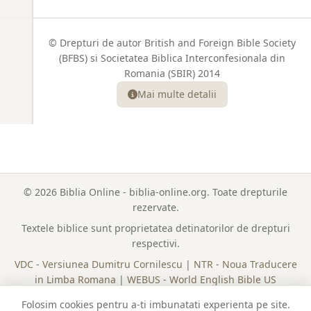
© Drepturi de autor British and Foreign Bible Society
(BFBS) si Societatea Biblica Interconfesionala din
Romania (SBIR) 2014
Mai multe detalii
© 2026 Biblia Online - biblia-online.org. Toate drepturile
rezervate.
Textele biblice sunt proprietatea detinatorilor de drepturi
respectivi.
VDC - Versiunea Dumitru Cornilescu
|
NTR - Noua Traducere
in Limba Romana
|
WEBUS - World English Bible US
Lista Completa a Cartilor
|
Plan de Citire
|
Politica Cookies
Folosim cookies pentru a-ti imbunatati experienta pe site.