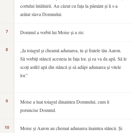
cortului întâlnirii. Au căzut cu fața la pământ și li s-a
arătat slava Domnului.
7
Domnul a vorbit lui Moise și a zis:
8
„Ia toiagul și cheamă adunarea, tu și fratele tău Aaron.
Să vorbiți stâncii acesteia în fața lor, și ea va da apă. Să le
scoți astfel apă din stâncă și să adăpi adunarea și vitele
lor.”
9
Moise a luat toiagul dinaintea Domnului, cum îi
poruncise Domnul.
10
Moise și Aaron au chemat adunarea înaintea stâncii. Și