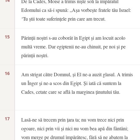
14
De la Cades, Moise a trimis niște soli la împăratul
Edomului ca să-i spună: „Așa vorbește fratele tău Israel:
‘Tu știi toate suferințele prin care am trecut.
15
Părinții noștri s-au coborât în Egipt și am locuit acolo
multă vreme. Dar egiptenii ne-au chinuit, pe noi și pe
părinții noștri.
16
Am strigat către Domnul, și El ne-a auzit glasul. A trimis
un Înger și ne-a scos din Egipt. Și iată că suntem la
Cades, cetate care se află la marginea ținutului tău.
17
Lasă-ne să trecem prin țara ta; nu vom trece nici prin
ogoare, nici prin vii și nici nu vom bea apă din fântâni;
vom merge pe drumul împărătesc, fără să ne abatem la