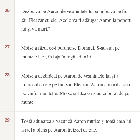
26
Dezbracă pe Aaron de veșmintele lui și îmbracă pe fiul
său Eleazar cu ele. Acolo va fi adăugat Aaron la poporul
lui și va muri.”
27
Moise a făcut ce-i poruncise Domnul. S-au suit pe
muntele Hor, în fața întregii adunări.
28
Moise a dezbrăcat pe Aaron de veșmintele lui și a
îmbrăcat cu ele pe fiul său Eleazar. Aaron a murit acolo,
pe vârful muntelui. Moise și Eleazar s-au coborât de pe
munte.
29
Toată adunarea a văzut că Aaron murise și toată casa lui
Israel a plâns pe Aaron treizeci de zile.