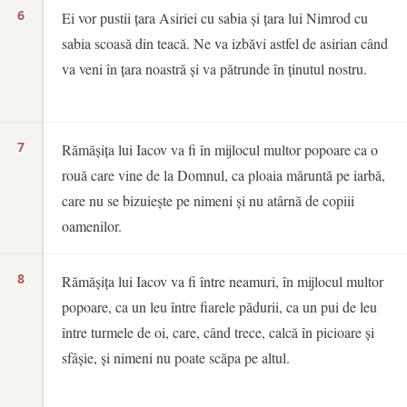
6
Ei vor pustii țara Asiriei cu sabia și țara lui Nimrod cu
sabia scoasă din teacă. Ne va izbăvi astfel de asirian când
va veni în țara noastră și va pătrunde în ținutul nostru.
7
Rămășița lui Iacov va fi în mijlocul multor popoare ca o
rouă care vine de la Domnul, ca ploaia măruntă pe iarbă,
care nu se bizuiește pe nimeni și nu atârnă de copiii
oamenilor.
8
Rămășița lui Iacov va fi între neamuri, în mijlocul multor
popoare, ca un leu între fiarele pădurii, ca un pui de leu
între turmele de oi, care, când trece, calcă în picioare și
sfâșie, și nimeni nu poate scăpa pe altul.