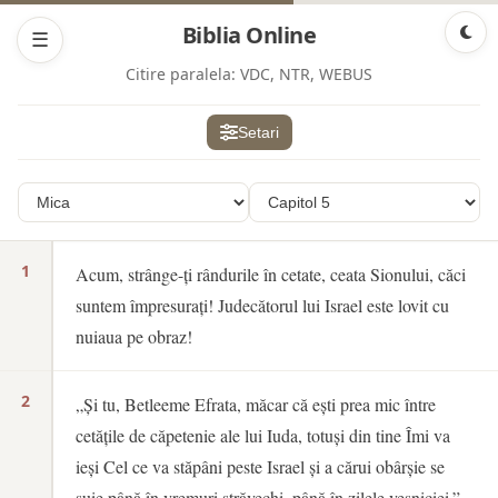
Biblia Online
☰
Citire paralela:
VDC, NTR, WEBUS
Setari
1
Acum, strânge-ți rândurile în cetate, ceata Sionului, căci
suntem împresurați! Judecătorul lui Israel este lovit cu
nuiaua pe obraz!
2
„Și tu, Betleeme Efrata, măcar că ești prea mic între
cetățile de căpetenie ale lui Iuda, totuși din tine Îmi va
ieși Cel ce va stăpâni peste Israel și a cărui obârșie se
suie până în vremuri străvechi, până în zilele veșniciei.”