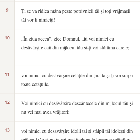
9
Ți se va ridica mâna peste potrivnicii tăi și toți vrăjmașii
tăi vor fi nimiciți!
10
„În ziua aceea”, zice Domnul, „îți voi nimici cu
desăvârșire caii din mijlocul tău și-ți voi sfărâma carele;
11
voi nimici cu desăvârșire cetățile din țara ta și-ți voi surpa
toate cetățuile.
12
Voi nimici cu desăvârșire descântecele din mijlocul tău și
nu vei mai avea vrăjitori;
13
voi nimici cu desăvârșire idolii tăi și stâlpii tăi idolești din
mijlocul tău și nu te vei mai închina la lucrarea mâinilor