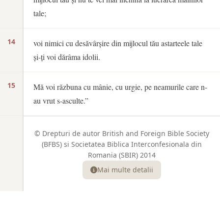
tale;
14
voi nimici cu desăvârșire din mijlocul tău astarteele tale
și-ți voi dărâma idolii.
15
Mă voi răzbuna cu mânie, cu urgie, pe neamurile care n-
au vrut s-asculte.”
© Drepturi de autor British and Foreign Bible Society
(BFBS) si Societatea Biblica Interconfesionala din
Romania (SBIR) 2014
Mai multe detalii