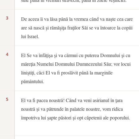
3
De aceea îi va lăsa până la vremea când va naște cea care
are să nască și rămășița fraților Săi se va întoarce la copiii
lui Israel.
4
El Se va înfățișa și va cârmui cu puterea Domnului și cu
măreția Numelui Domnului Dumnezeului Său; vor locui
liniștiți, căci El va fi proslăvit până la marginile
pământului.
5
El va fi pacea noastră! Când va veni asirianul în țara
noastră și va pătrunde în palatele noastre, vom ridica
împotriva lui șapte păstori și opt căpetenii ale poporului.