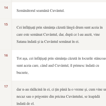
14
Semănătorul seamănă Cuvântul.
15
Cei înfățișați prin sămânța căzută lângă drum sunt aceia în
care este semănat Cuvântul, dar, după ce l-au auzit, vine
Satana îndată și ia Cuvântul semănat în ei.
16
Tot așa, cei înfățișați prin sămânța căzută în locurile stâncoa
sunt aceia care, când aud Cuvântul, îl primesc îndată cu
bucurie,
17
dar n-au rădăcină în ei, ci țin până la o vreme și, cum vine u
necaz sau o prigonire din pricina Cuvântului, se leapădă
îndată de el.