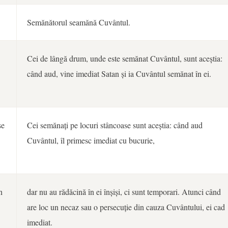
Semănătorul seamănă Cuvântul.
Cei de lângă drum, unde este semănat Cuvântul, sunt aceștia:
când aud, vine imediat Satan și ia Cuvântul semănat în ei.
se
Cei semănați pe locuri stâncoase sunt aceștia: când aud
Cuvântul, îl primesc imediat cu bucurie,
n
dar nu au rădăcină în ei înșiși, ci sunt temporari. Atunci când
are loc un necaz sau o persecuție din cauza Cuvântului, ei cad
imediat.