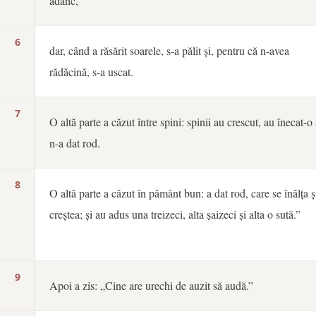
adânc,
6
dar, când a răsărit soarele, s-a pălit și, pentru că n-avea
rădăcină, s-a uscat.
7
O altă parte a căzut între spini: spinii au crescut, au înecat-o 
n-a dat rod.
8
O altă parte a căzut în pământ bun: a dat rod, care se înălța ș
creștea; și au adus una treizeci, alta șaizeci și alta o sută.”
9
Apoi a zis: „Cine are urechi de auzit să audă.”