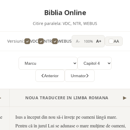
Biblia Online
Citire paralela:
VDC, NTR, WEBUS
Versiuni:
VDC
NTR
WEBUS
AA
100%
A-
A+
Anterior
Urmator
NOUA TRADUCERE IN LIMBA ROMANA
▶
▶
se
Isus a început din nou să-i învețe pe oameni lângă mare.
Pentru că în jurul Lui se adunase o mare mulțime de oameni,