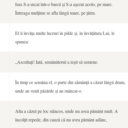
Isus S-a urcat într-o barcă și S-a așezat acolo, pe mare.
Întreaga mulțime se afla lângă mare, pe țărm.
El îi învăța multe lucruri în pilde și, în învățătura Lui, le
spunea:
„Ascultați! Iată, semănătorul a ieșit să semene.
În timp ce semăna el, o parte din sămânță a căzut lângă drum,
unde au venit păsările și au mâncat-o.
Alta a căzut pe loc stâncos, unde nu avea pământ mult. A
încolțit repede, din cauză că nu avea pământ adânc,