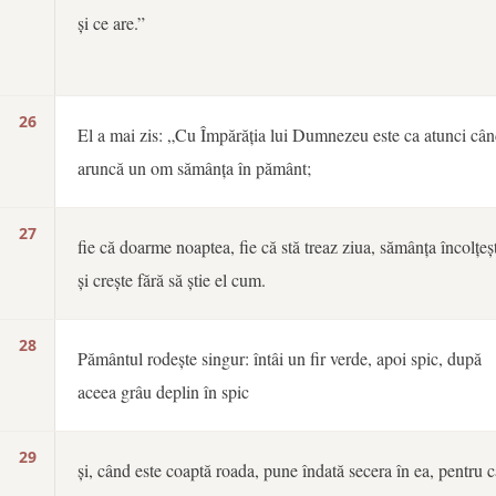
și ce are.”
26
El a mai zis: „Cu Împărăția lui Dumnezeu este ca atunci câ
aruncă un om sămânța în pământ;
27
fie că doarme noaptea, fie că stă treaz ziua, sămânța încolțeș
și crește fără să știe el cum.
28
Pământul rodește singur: întâi un fir verde, apoi spic, după
aceea grâu deplin în spic
29
și, când este coaptă roada, pune îndată secera în ea, pentru c