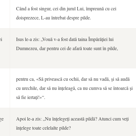
Când a fost singur, cei din jurul Lui, împreună cu cei
doisprezece, L-au întrebat despre pilde.
ei
Isus le-a zis: „Vouă v-a fost dată taina Împărăției lui
Dumnezeu, dar pentru cei de afară toate sunt în pilde,
pentru ca, «Să privească cu ochii, dar să nu vadă, și să audă
cu urechile, dar să nu înțeleagă, ca nu cumva să se întoarcă și
să fie iertați!»“.
ge
Apoi le-a zis: „Nu înțelegeți această pildă? Atunci cum veți
înțelege toate celelalte pilde?