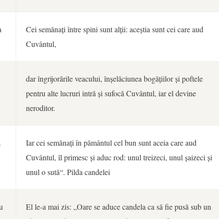
a
Cei semănați între spini sunt alții: aceștia sunt cei care aud
Cuvântul,
dar îngrijorările veacului, înșelăciunea bogățiilor și poftele
pentru alte lucruri intră și sufocă Cuvântul, iar el devine
neroditor.
.
Iar cei semănați în pământul cel bun sunt aceia care aud
Cuvântul, îl primesc și aduc rod: unul treizeci, unul șaizeci și
unul o sută“. Pilda candelei
u
El le-a mai zis: „Oare se aduce candela ca să fie pusă sub un