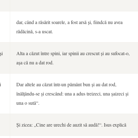
dar, când a răsărit soarele, a fost arsă și, fiindcă nu avea
rădăcină, s-a uscat.
și
Alta a căzut între spini, iar spinii au crescut și au sufocat-o,
așa că nu a dat rod.
i
Dar altele au căzut într-un pământ bun și au dat rod,
înălțându-se și crescând: una a adus treizeci, una șaizeci și
una o sută“.
Și zicea: „Cine are urechi de auzit să audă!“. Isus explică