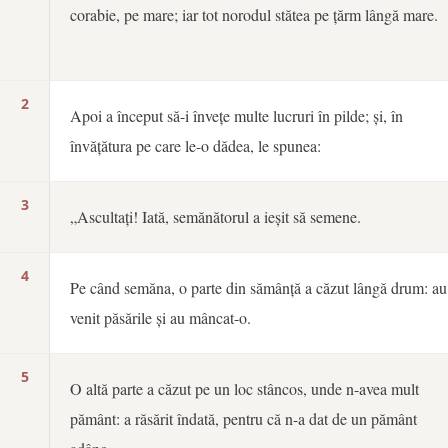
corabie, pe mare; iar tot norodul stătea pe țărm lângă mare.
2
Apoi a început să-i învețe multe lucruri în pilde; și, în
învățătura pe care le-o dădea, le spunea:
3
„Ascultați! Iată, semănătorul a ieșit să semene.
4
Pe când semăna, o parte din sămânță a căzut lângă drum: au
venit păsările și au mâncat-o.
5
O altă parte a căzut pe un loc stâncos, unde n-avea mult
pământ: a răsărit îndată, pentru că n-a dat de un pământ