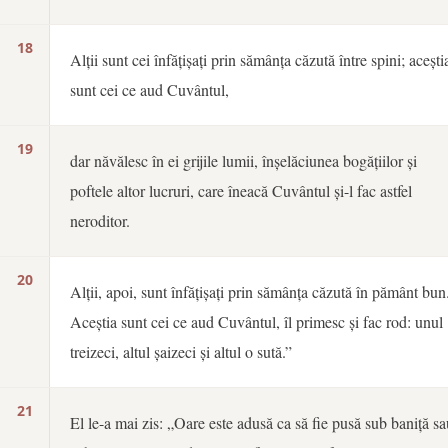
18
Alții sunt cei înfățișați prin sămânța căzută între spini; acești
sunt cei ce aud Cuvântul,
19
dar năvălesc în ei grijile lumii, înșelăciunea bogățiilor și
poftele altor lucruri, care îneacă Cuvântul și-l fac astfel
neroditor.
20
Alții, apoi, sunt înfățișați prin sămânța căzută în pământ bun
Aceștia sunt cei ce aud Cuvântul, îl primesc și fac rod: unul
treizeci, altul șaizeci și altul o sută.”
21
El le-a mai zis: „Oare este adusă ca să fie pusă sub baniță sa