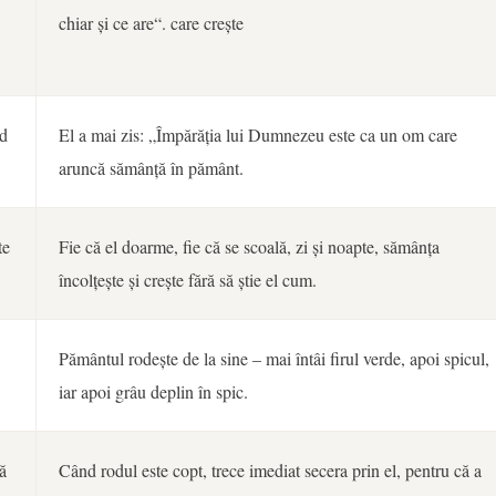
chiar și ce are“. care crește
nd
El a mai zis: „Împărăția lui Dumnezeu este ca un om care
aruncă sămânță în pământ.
te
Fie că el doarme, fie că se scoală, zi și noapte, sămânța
încolțește și crește fără să știe el cum.
Pământul rodește de la sine – mai întâi firul verde, apoi spicul,
iar apoi grâu deplin în spic.
ă
Când rodul este copt, trece imediat secera prin el, pentru că a