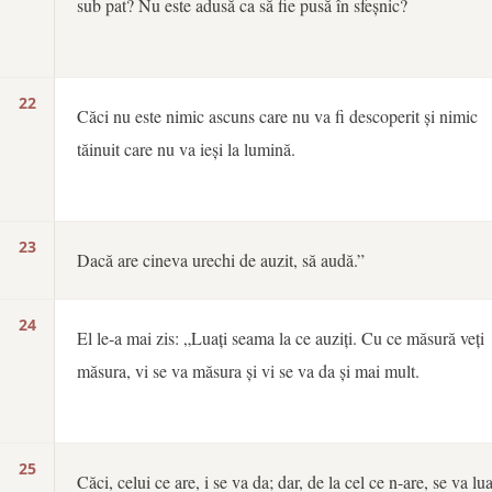
sub pat? Nu este adusă ca să fie pusă în sfeșnic?
22
Căci nu este nimic ascuns care nu va fi descoperit și nimic
tăinuit care nu va ieși la lumină.
23
Dacă are cineva urechi de auzit, să audă.”
24
El le-a mai zis: „Luați seama la ce auziți. Cu ce măsură veți
măsura, vi se va măsura și vi se va da și mai mult.
25
Căci, celui ce are, i se va da; dar, de la cel ce n-are, se va lu