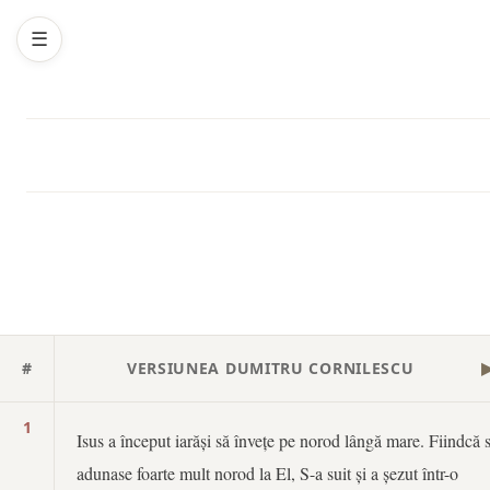
☰
#
VERSIUNEA DUMITRU CORNILESCU
1
Isus a început iarăși să învețe pe norod lângă mare. Fiindcă 
adunase foarte mult norod la El, S-a suit și a șezut într-o