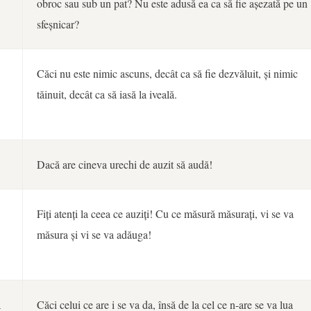
obroc sau sub un pat? Nu este adusă ea ca să fie așezată pe un
sfeșnicar?
Căci nu este nimic ascuns, decât ca să fie dezvăluit, și nimic
tăinuit, decât ca să iasă la iveală.
Dacă are cineva urechi de auzit să audă!
Fiți atenți la ceea ce auziți! Cu ce măsură măsurați, vi se va
măsura și vi se va adăuga!
a
Căci celui ce are i se va da, însă de la cel ce n-are se va lua