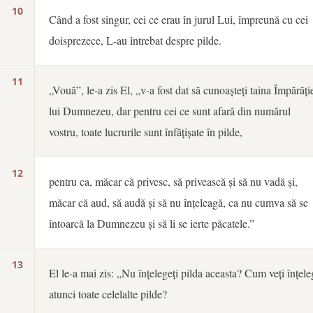
10
Când a fost singur, cei ce erau în jurul Lui, împreună cu cei
doisprezece, L-au întrebat despre pilde.
11
„Vouă”, le-a zis El, „v-a fost dat să cunoașteți taina Împărăți
lui Dumnezeu, dar pentru cei ce sunt afară din numărul
vostru, toate lucrurile sunt înfățișate în pilde,
12
pentru ca, măcar că privesc, să privească și să nu vadă și,
măcar că aud, să audă și să nu înțeleagă, ca nu cumva să se
întoarcă la Dumnezeu și să li se ierte păcatele.”
13
El le-a mai zis: „Nu înțelegeți pilda aceasta? Cum veți înțele
atunci toate celelalte pilde?