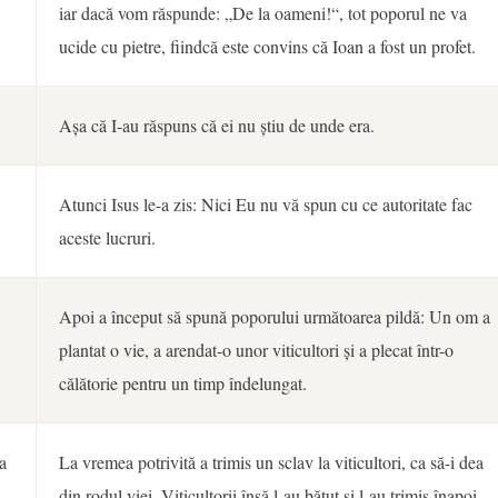
iar dacă vom răspunde: „De la oameni!“, tot poporul ne va
ucide cu pietre, fiindcă este convins că Ioan a fost un profet.
Așa că I-au răspuns că ei nu știu de unde era.
Atunci Isus le-a zis: Nici Eu nu vă spun cu ce autoritate fac
aceste lucruri.
Apoi a început să spună poporului următoarea pildă: Un om a
plantat o vie, a arendat-o unor viticultori și a plecat într-o
călătorie pentru un timp îndelungat.
a
La vremea potrivită a trimis un sclav la viticultori, ca să-i dea
din rodul viei. Viticultorii însă l-au bătut și l-au trimis înapoi