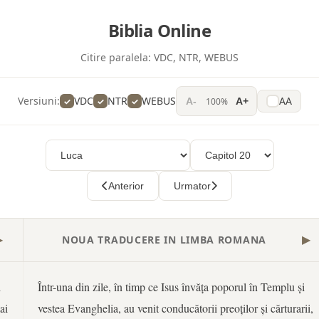
Biblia Online
Citire paralela:
VDC, NTR, WEBUS
Versiuni:
VDC
NTR
WEBUS
AA
100%
A-
A+
Anterior
Urmator
NOUA TRADUCERE IN LIMBA ROMANA
▶
▶
i
Într-una din zile, în timp ce Isus învăța poporul în Templu și
ai
vestea Evanghelia, au venit conducătorii preoților și cărturarii,