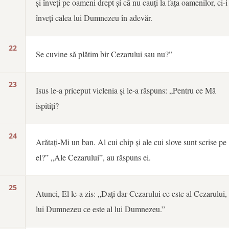
și înveți pe oameni drept și că nu cauți la fața oamenilor, ci-i
înveți calea lui Dumnezeu în adevăr.
22
Se cuvine să plătim bir Cezarului sau nu?”
23
Isus le-a priceput viclenia și le-a răspuns: „Pentru ce Mă
ispitiți?
24
Arătați-Mi un ban. Al cui chip și ale cui slove sunt scrise pe
el?” „Ale Cezarului”, au răspuns ei.
25
Atunci, El le-a zis: „Dați dar Cezarului ce este al Cezarului, 
lui Dumnezeu ce este al lui Dumnezeu.”