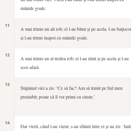
mâinile goale.
11
A mai trimis un alt rob; ei l-au bătut și pe acela, l-au batjocor
și l-au trimis înapoi cu mâinile goale.
12
A mai trimis un al treilea rob; ei l-au rănit și pe acela și l-au
scos afară.
13
Stăpânul viei a zis: ‘Ce să fac? Am să trimit pe fiul meu
preaiubit; poate că îl vor primi cu cinste.’
14
Dar vierii, când l-au văzut, s-au sfătuit între ei și au zis: ‘Iată