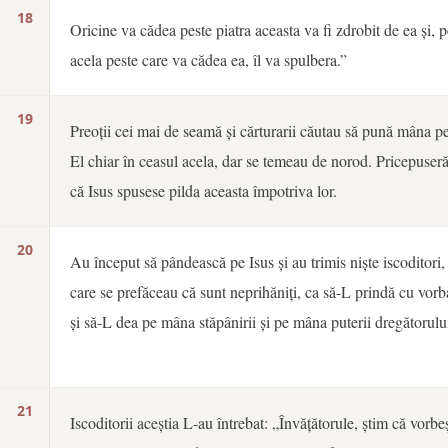
18
Oricine va cădea peste piatra aceasta va fi zdrobit de ea și, p
acela peste care va cădea ea, îl va spulbera.”
19
Preoții cei mai de seamă și cărturarii căutau să pună mâna p
El chiar în ceasul acela, dar se temeau de norod. Pricepuser
că Isus spusese pilda aceasta împotriva lor.
20
Au început să pândească pe Isus și au trimis niște iscoditori,
care se prefăceau că sunt neprihăniți, ca să-L prindă cu vorb
și să-L dea pe mâna stăpânirii și pe mâna puterii dregătorulu
21
Iscoditorii aceștia L-au întrebat: „Învățătorule, știm că vorbeș