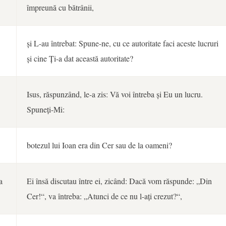
împreună cu bătrânii,
și L-au întrebat: Spune-ne, cu ce autoritate faci aceste lucruri
și cine Ți-a dat această autoritate?
Isus, răspunzând, le-a zis: Vă voi întreba și Eu un lucru.
Spuneți-Mi:
botezul lui Ioan era din Cer sau de la oameni?
a
Ei însă discutau între ei, zicând: Dacă vom răspunde: „Din
Cer!“, va întreba: „Atunci de ce nu l-ați crezut?“,