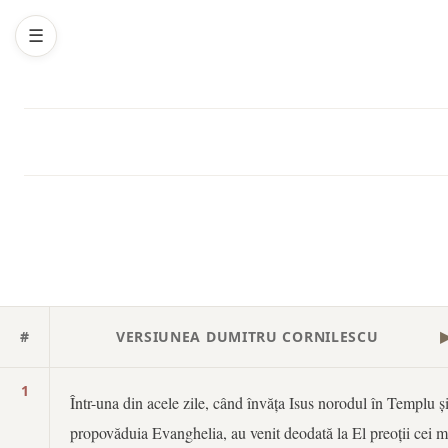
☰
#
VERSIUNEA DUMITRU CORNILESCU
1
Într-una din acele zile, când învăța Isus norodul în Templu ș
propovăduia Evanghelia, au venit deodată la El preoții cei m