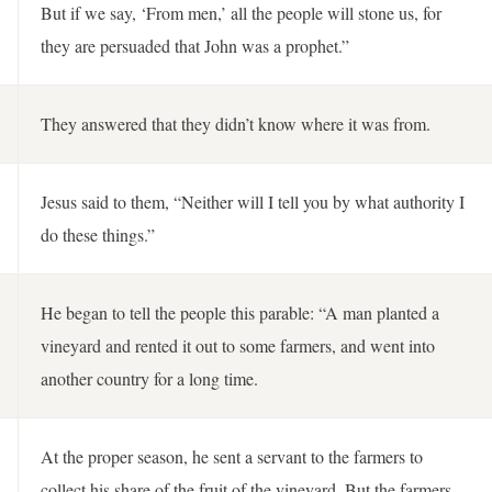
But if we say, ‘From men,’ all the people will stone us, for
they are persuaded that John was a prophet.”
They answered that they didn’t know where it was from.
Jesus said to them, “Neither will I tell you by what authority I
do these things.”
He began to tell the people this parable: “A man planted a
vineyard and rented it out to some farmers, and went into
another country for a long time.
At the proper season, he sent a servant to the farmers to
collect his share of the fruit of the vineyard. But the farmers