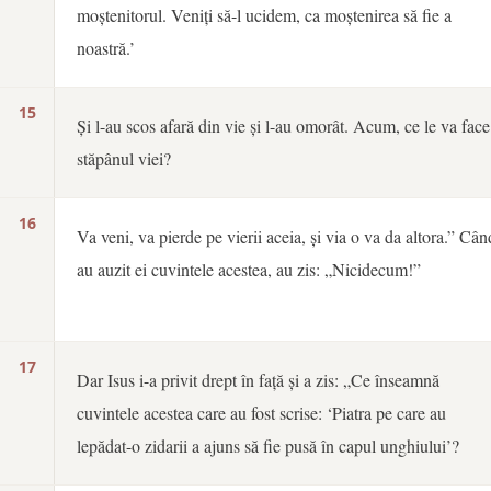
moștenitorul. Veniți să-l ucidem, ca moștenirea să fie a
noastră.’
15
Și l-au scos afară din vie și l-au omorât. Acum, ce le va face
stăpânul viei?
16
Va veni, va pierde pe vierii aceia, și via o va da altora.” Cân
au auzit ei cuvintele acestea, au zis: „Nicidecum!”
17
Dar Isus i-a privit drept în față și a zis: „Ce înseamnă
cuvintele acestea care au fost scrise: ‘Piatra pe care au
lepădat-o zidarii a ajuns să fie pusă în capul unghiului’?