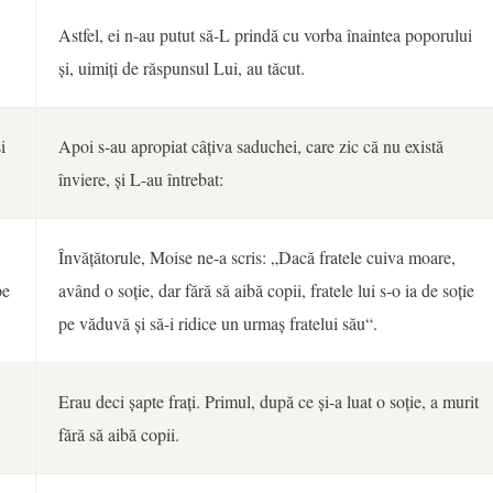
Astfel, ei n-au putut să-L prindă cu vorba înaintea poporului
și, uimiți de răspunsul Lui, au tăcut.
i
Apoi s-au apropiat câțiva saduchei, care zic că nu există
înviere, și L-au întrebat:
Învățătorule, Moise ne-a scris: „Dacă fratele cuiva moare,
pe
având o soție, dar fără să aibă copii, fratele lui s-o ia de soție
pe văduvă și să-i ridice un urmaș fratelui său“.
Erau deci șapte frați. Primul, după ce și-a luat o soție, a murit
fără să aibă copii.