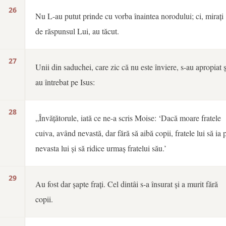
26
Nu L-au putut prinde cu vorba înaintea norodului; ci, mirați
de răspunsul Lui, au tăcut.
27
Unii din saduchei, care zic că nu este înviere, s-au apropiat ș
au întrebat pe Isus:
28
„Învățătorule, iată ce ne-a scris Moise: ‘Dacă moare fratele
cuiva, având nevastă, dar fără să aibă copii, fratele lui să ia 
nevasta lui și să ridice urmaș fratelui său.’
29
Au fost dar șapte frați. Cel dintâi s-a însurat și a murit fără
copii.