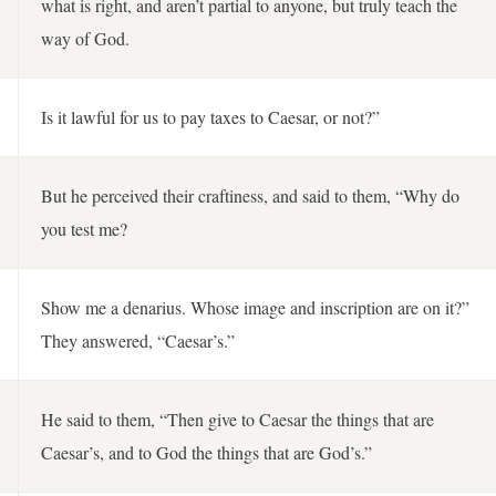
what is right, and aren’t partial to anyone, but truly teach the
way of God.
Is it lawful for us to pay taxes to Caesar, or not?”
But he perceived their craftiness, and said to them, “Why do
you test me?
Show me a denarius. Whose image and inscription are on it?”
They answered, “Caesar’s.”
He said to them, “Then give to Caesar the things that are
Caesar’s, and to God the things that are God’s.”