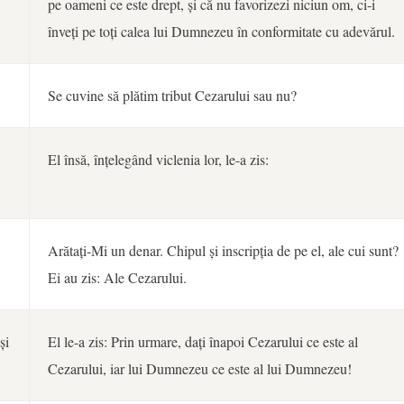
pe oameni ce este drept, și că nu favorizezi niciun om, ci-i
înveți pe toți calea lui Dumnezeu în conformitate cu adevărul.
Se cuvine să plătim tribut Cezarului sau nu?
El însă, înțelegând viclenia lor, le-a zis:
Arătați-Mi un denar. Chipul și inscripția de pe el, ale cui sunt?
Ei au zis: Ale Cezarului.
și
El le-a zis: Prin urmare, dați înapoi Cezarului ce este al
Cezarului, iar lui Dumnezeu ce este al lui Dumnezeu!