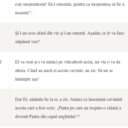
este moștenitorul! Să-l omorâm, pentru ca moștenirea să fie a
noastră!“.
Și l-au scos afară din vie și l-au omorât. Așadar, ce le va face
stăpânul viei?
d
El va veni și-i va nimici pe viticultorii aceia, iar via o va da
altora. Când au auzit ei aceste cuvinte, au zis: Să nu se
întâmple așa!
Dar El, uitându-Se la ei, a zis: Atunci ce înseamnă cuvântul
acesta care a fost scris: „Piatra pe care au respins-o zidarii a
devenit Piatra din capul unghiului“?