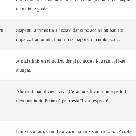
cu mâinile goale.
it
Stăpânul a trimis un alt sclav, dar și pe acela l-au bătut și,
după ce l-au umilit, l-au trimis înapoi cu mâinile goale.
A mai trimis un al treilea, dar și pe acesta l-au rănit și l-au
alungat.
Atunci stăpânul viei a zis: „Ce să fac? Îl voi trimite pe fiul
meu preaiubit. Poate că pe acesta îl vor respecta!“.
Dar viticultorii, când l-au văzut, și-au zis unii altora: „Acesta