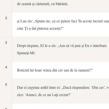
de seamă și cărturarii, cu bătrânii,
2
și I-au zis: „Spune-ne, cu ce putere faci Tu aceste lucruri sau
cine Ți-a dat puterea aceasta?”
3
Drept răspuns, El le-a zis: „Am să vă pun și Eu o întrebare.
Spuneți-Mi:
4
Botezul lui Ioan venea din cer sau de la oameni?”
5
Dar ei cugetau astfel între ei: „Dacă răspundem: ‘Din cer’, v
zice: ‘Atunci, de ce nu l-ați crezut?’
6