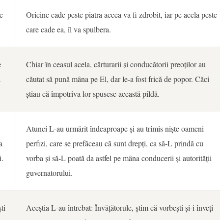
e
Oricine cade peste piatra aceea va fi zdrobit, iar pe acela peste
care cade ea, îl va spulbera.
e
Chiar în ceasul acela, cărturarii și conducătorii preoților au
ă
căutat să pună mâna pe El, dar le-a fost frică de popor. Căci
știau că împotriva lor spusese această pildă.
Atunci L-au urmărit îndeaproape și au trimis niște oameni
a
perfizi, care se prefăceau că sunt drepți, ca să-L prindă cu
i.
vorba și să-L poată da astfel pe mâna conducerii și autorității
guvernatorului.
ti
Aceștia L-au întrebat: Învățătorule, știm că vorbești și-i înveți