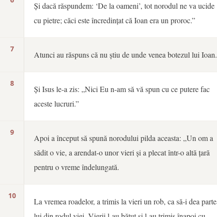
Și dacă răspundem: ‘De la oameni’, tot norodul ne va ucide
cu pietre; căci este încredințat că Ioan era un proroc.”
7
Atunci au răspuns că nu știu de unde venea botezul lui Ioan.
8
Și Isus le-a zis: „Nici Eu n-am să vă spun cu ce putere fac
aceste lucruri.”
9
Apoi a început să spună norodului pilda aceasta: „Un om a
sădit o vie, a arendat-o unor vieri și a plecat într-o altă țară
pentru o vreme îndelungată.
10
La vremea roadelor, a trimis la vieri un rob, ca să-i dea parte
lui din rodul viei. Vierii l-au bătut și l-au trimis înapoi cu