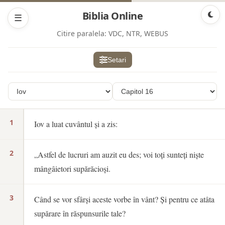
Biblia Online
☰
Citire paralela:
VDC, NTR, WEBUS
Setari
1
Iov a luat cuvântul și a zis:
2
„Astfel de lucruri am auzit eu des; voi toți sunteți niște
mângâietori supărăcioși.
3
Când se vor sfârși aceste vorbe în vânt? Și pentru ce atâta
supărare în răspunsurile tale?