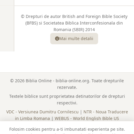
© Drepturi de autor British and Foreign Bible Society
(BFBS) si Societatea Biblica Interconfesionala din
Romania (SBIR) 2014
Mai multe detalii
© 2026 Biblia Online - biblia-online.org. Toate drepturile
rezervate.
Textele biblice sunt proprietatea detinatorilor de drepturi
respectivi.
VDC - Versiunea Dumitru Cornilescu
|
NTR - Noua Traducere
in Limba Romana
|
WEBUS - World English Bible US
Lista Completa a Cartilor
|
Plan de Citire
|
Politica Cookies
Folosim cookies pentru a-ti imbunatati experienta pe site.