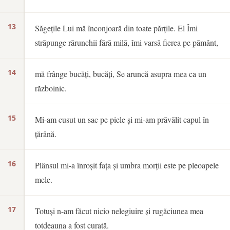
13
Săgețile Lui mă înconjoară din toate părțile. El Îmi
străpunge rărunchii fără milă, îmi varsă fierea pe pământ,
14
mă frânge bucăți, bucăți, Se aruncă asupra mea ca un
războinic.
15
Mi-am cusut un sac pe piele și mi-am prăvălit capul în
țărână.
16
Plânsul mi-a înroșit fața și umbra morții este pe pleoapele
mele.
17
Totuși n-am făcut nicio nelegiuire și rugăciunea mea
totdeauna a fost curată.