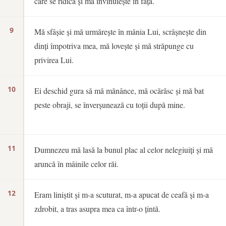
care se ridică și mă învinuiește în față.
9
Mă sfâșie și mă urmărește în mânia Lui, scrâșnește din
dinți împotriva mea, mă lovește și mă străpunge cu
privirea Lui.
10
Ei deschid gura să mă mănânce, mă ocărăsc și mă bat
peste obraji, se înverșunează cu toții după mine.
11
Dumnezeu mă lasă la bunul plac al celor nelegiuiți și mă
aruncă în mâinile celor răi.
12
Eram liniștit și m-a scuturat, m-a apucat de ceafă și m-a
zdrobit, a tras asupra mea ca într-o țintă.