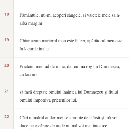
18
Pământule, nu-mi acoperi sângele, și vaietele mele să n-
aibă margini!
19
Chiar acum martorul meu este în cer, apărătorul meu este
în locurile înalte.
20
Prietenii mei râd de mine, dar eu mă rog lui Dumnezeu,
cu lacrimi,
21
să facă dreptate omului înaintea lui Dumnezeu și fiului
omului împotriva prietenilor lui.
22
Căci numărul anilor mei se apropie de sfârșit și mă voi
duce pe o cărare de unde nu mă voi mai întoarce.