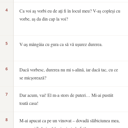
4
Ca voi aș vorbi eu de ați fi în locul meu? V-aș copleși cu
vorbe, aș da din cap la voi?
5
V-aș mângâia cu gura ca să vă ușurez durerea.
6
Dacă vorbesc, durerea nu mi s-alină, iar dacă tac, cu ce
se micșorează?
7
Dar acum, vai! El m-a stors de puteri… Mi-ai pustiit
toată casa!
8
M-ai apucat ca pe un vinovat – dovadă slăbiciunea mea,