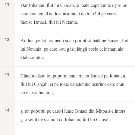
11
Dar Iohanan, fiul lui Careah, și toate căpeteniile oștirilor
care erau cu el au fost înștiințați de tot răul pe care-l
făcuse Ismael, fiul lui Netania.
12
Au luat pe toți oamenii și au pornit să bată pe Ismael, fiul
lui Netania, pe care l-au găsit lângă apele cele mari ale
Gabaonului.
13
Când a văzut tot poporul care era cu Ismael pe Iohanan,
fiul lui Careah, și pe toate căpeteniile oștirilor care erau
cu el, s-a bucurat,
14
și tot poporul pe care-l luase Ismael din Mițpa s-a întors
și a venit de s-a unit cu Iohanan, fiul lui Careah.