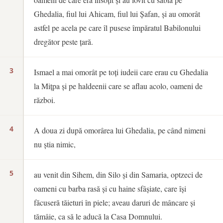
Ghedalia, fiul lui Ahicam, fiul lui Șafan, și au omorât
astfel pe acela pe care îl pusese împăratul Babilonului
dregător peste țară.
3
Ismael a mai omorât pe toți iudeii care erau cu Ghedalia
la Mițpa și pe haldeenii care se aflau acolo, oameni de
război.
4
A doua zi după omorârea lui Ghedalia, pe când nimeni
nu știa nimic,
5
au venit din Sihem, din Silo și din Samaria, optzeci de
oameni cu barba rasă și cu haine sfâșiate, care își
făcuseră tăieturi în piele; aveau daruri de mâncare și
tămâie, ca să le aducă la Casa Domnului.