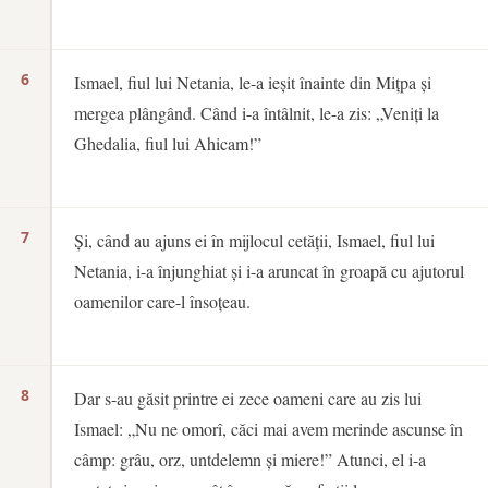
6
Ismael, fiul lui Netania, le-a ieșit înainte din Mițpa și
mergea plângând. Când i-a întâlnit, le-a zis: „Veniți la
Ghedalia, fiul lui Ahicam!”
7
Și, când au ajuns ei în mijlocul cetății, Ismael, fiul lui
Netania, i-a înjunghiat și i-a aruncat în groapă cu ajutorul
oamenilor care-l însoțeau.
8
Dar s-au găsit printre ei zece oameni care au zis lui
Ismael: „Nu ne omorî, căci mai avem merinde ascunse în
câmp: grâu, orz, untdelemn și miere!” Atunci, el i-a