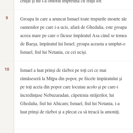
cruțat și nu i-a omorât împreună cu frații lor.
9
Groapa în care a aruncat Ismael toate trupurile moarte ale
oamenilor pe care i-a ucis, afară de Ghedalia, este groapa
aceea mare pe care o făcuse împăratul Asa când se temea
de Baeșa, împăratul lui Israel; groapa aceasta a umplut-o
Ismael, fiul lui Netania, cu cei uciși.
10
Ismael a luat prinși de război pe toți cei ce mai
rămăseseră la Mițpa din popor, pe fiicele împăratului și
pe toți aceia din popor care locuiau acolo și pe care-i
încredințase Nebuzaradan, căpetenia străjerilor, lui
Ghedalia, fiul lui Ahicam; Ismael, fiul lui Netania, i-a
luat prinși de război și a plecat ca să treacă la amoniți.