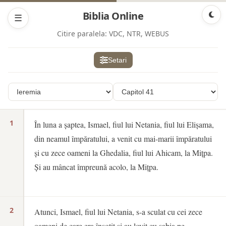
Biblia Online
☰
Citire paralela:
VDC, NTR, WEBUS
Setari
1
În luna a șaptea, Ismael, fiul lui Netania, fiul lui Elișama,
din neamul împăratului, a venit cu mai-marii împăratului
și cu zece oameni la Ghedalia, fiul lui Ahicam, la Mițpa.
Și au mâncat împreună acolo, la Mițpa.
2
Atunci, Ismael, fiul lui Netania, s-a sculat cu cei zece
oameni de care era însoțit și au lovit cu sabia pe