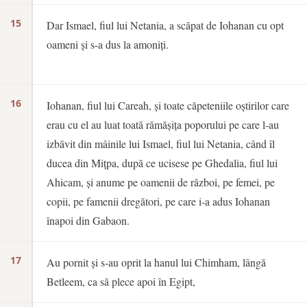
15
Dar Ismael, fiul lui Netania, a scăpat de Iohanan cu opt
oameni și s-a dus la amoniți.
16
Iohanan, fiul lui Careah, și toate căpeteniile oștirilor care
erau cu el au luat toată rămășița poporului pe care l-au
izbăvit din mâinile lui Ismael, fiul lui Netania, când îl
ducea din Mițpa, după ce ucisese pe Ghedalia, fiul lui
Ahicam, și anume pe oamenii de război, pe femei, pe
copii, pe famenii dregători, pe care i-a adus Iohanan
înapoi din Gabaon.
17
Au pornit și s-au oprit la hanul lui Chimham, lângă
Betleem, ca să plece apoi în Egipt,