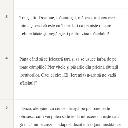
3
Totuși Tu, Doamne, mă cunoști, mă vezi, îmi cercetezi
inima și vezi că este cu Tine. Ia-i ca pe niște oi care
trebuie tăiate și pregătește-i pentru ziua măcelului!
4
Până când să se jelească țara și să se usuce iarba de pe
toate câmpiile? Pier vitele și păsările din pricina răutății
locuitorilor. Căci ei zic: „El (Ieremia) n-are să ne vadă
sfârșitul!”
5
„Dacă, alergând cu cei ce aleargă pe picioare, ei te
obosesc, cum vei putea să te iei la întrecere cu niște cai?
Și dacă nu te crezi la adăpost decât într-o țară liniștită, ce