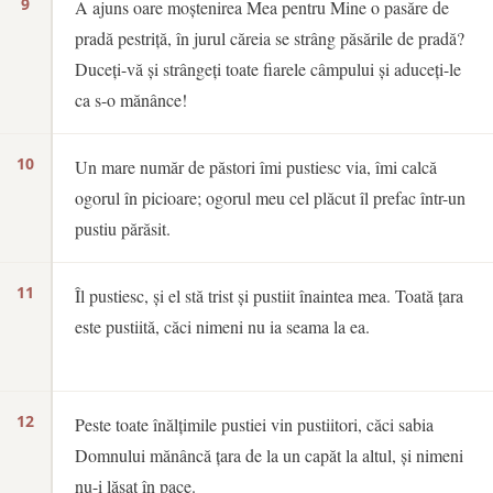
9
A ajuns oare moștenirea Mea pentru Mine o pasăre de
pradă pestriță, în jurul căreia se strâng păsările de pradă?
Duceți-vă și strângeți toate fiarele câmpului și aduceți-le
ca s-o mănânce!
10
Un mare număr de păstori îmi pustiesc via, îmi calcă
ogorul în picioare; ogorul meu cel plăcut îl prefac într-un
pustiu părăsit.
11
Îl pustiesc, și el stă trist și pustiit înaintea mea. Toată țara
este pustiită, căci nimeni nu ia seama la ea.
12
Peste toate înălțimile pustiei vin pustiitori, căci sabia
Domnului mănâncă țara de la un capăt la altul, și nimeni
nu-i lăsat în pace.