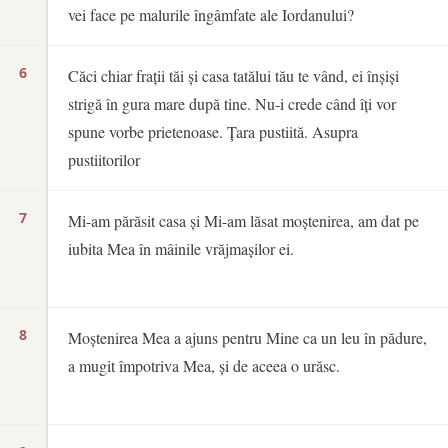
vei face pe malurile îngâmfate ale Iordanului?
6
Căci chiar frații tăi și casa tatălui tău te vând, ei înșiși
strigă în gura mare după tine. Nu-i crede când îți vor
spune vorbe prietenoase. Țara pustiită. Asupra
pustiitorilor
7
Mi-am părăsit casa și Mi-am lăsat moștenirea, am dat pe
iubita Mea în mâinile vrăjmașilor ei.
8
Moștenirea Mea a ajuns pentru Mine ca un leu în pădure,
a mugit împotriva Mea, și de aceea o urăsc.