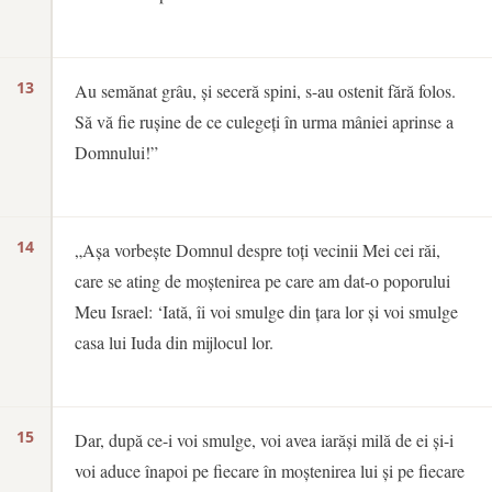
13
Au semănat grâu, și seceră spini, s-au ostenit fără folos.
Să vă fie rușine de ce culegeți în urma mâniei aprinse a
Domnului!”
14
„Așa vorbește Domnul despre toți vecinii Mei cei răi,
care se ating de moștenirea pe care am dat-o poporului
Meu Israel: ‘Iată, îi voi smulge din țara lor și voi smulge
casa lui Iuda din mijlocul lor.
15
Dar, după ce-i voi smulge, voi avea iarăși milă de ei și-i
voi aduce înapoi pe fiecare în moștenirea lui și pe fiecare