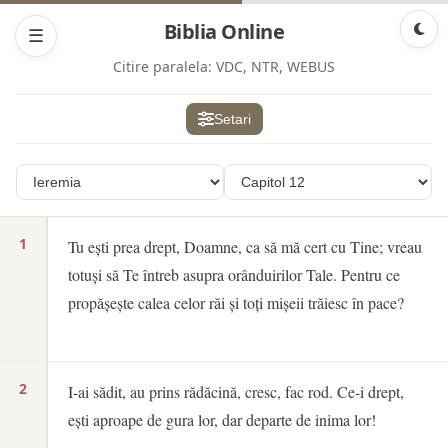
Biblia Online
☰
Citire paralela:
VDC, NTR, WEBUS
Setari
1
Tu ești prea drept, Doamne, ca să mă cert cu Tine; vreau
totuși să Te întreb asupra orânduirilor Tale. Pentru ce
propășește calea celor răi și toți mișeii trăiesc în pace?
2
I-ai sădit, au prins rădăcină, cresc, fac rod. Ce-i drept,
ești aproape de gura lor, dar departe de inima lor!