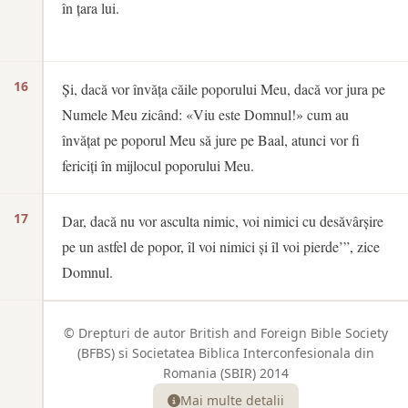
în țara lui.
16
Și, dacă vor învăța căile poporului Meu, dacă vor jura pe
Numele Meu zicând: «Viu este Domnul!» cum au
învățat pe poporul Meu să jure pe Baal, atunci vor fi
fericiți în mijlocul poporului Meu.
17
Dar, dacă nu vor asculta nimic, voi nimici cu desăvârșire
pe un astfel de popor, îl voi nimici și îl voi pierde’”, zice
Domnul.
© Drepturi de autor British and Foreign Bible Society
(BFBS) si Societatea Biblica Interconfesionala din
Romania (SBIR) 2014
Mai multe detalii