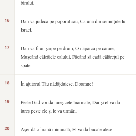
birului.
16
Dan va judeca pe poporul său, Ca una din semințiile lui
Israel.
17
Dan va fi un șarpe pe drum, O năpârcă pe cărare,
Mușcând călcâiele calului, Făcând să cadă călărețul pe
spate.
18
În ajutorul Tău nădăjduiesc, Doamne!
19
Peste Gad vor da iureș cete înarmate, Dar și el va da
iureș peste ele și le va urmări.
20
Așer dă o hrană minunată; El va da bucate alese