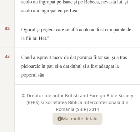
acolo au îngropat pe Isaac și pe Rebeca, nevasta lui, și
acolo am îngropat eu pe Lea.
32
Ogorul și peștera care se află acolo au fost cumpărate de
la fiii lui Het.”
33
Când a isprăvit Iacov de dat porunci fiilor săi, și-a tras
picioarele în pat, și-a dat duhul și a fost adăugat la
poporul său.
© Drepturi de autor British and Foreign Bible Society
(BFBS) si Societatea Biblica Interconfesionala din
Romania (SBIR) 2014
Mai multe detalii