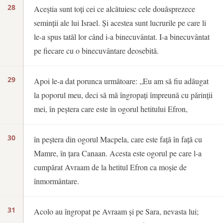
28
Aceștia sunt toți cei ce alcătuiesc cele douăsprezece
seminții ale lui Israel. Și acestea sunt lucrurile pe care li
le-a spus tatăl lor când i-a binecuvântat. I-a binecuvântat
pe fiecare cu o binecuvântare deosebită.
29
Apoi le-a dat porunca următoare: „Eu am să fiu adăugat
la poporul meu, deci să mă îngropați împreună cu părinții
mei, în peștera care este în ogorul hetitului Efron,
30
în peștera din ogorul Macpela, care este față în față cu
Mamre, în țara Canaan. Acesta este ogorul pe care l-a
cumpărat Avraam de la hetitul Efron ca moșie de
înmormântare.
31
Acolo au îngropat pe Avraam și pe Sara, nevasta lui;