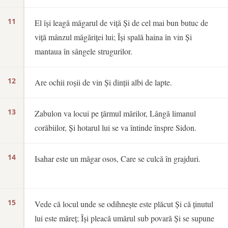
11
El își leagă măgarul de viță Și de cel mai bun butuc de
viță mânzul măgăriței lui; Își spală haina în vin Și
mantaua în sângele strugurilor.
12
Are ochii roșii de vin Și dinții albi de lapte.
13
Zabulon va locui pe țărmul mărilor, Lângă limanul
corăbiilor, Și hotarul lui se va întinde înspre Sidon.
14
Isahar este un măgar osos, Care se culcă în grajduri.
15
Vede că locul unde se odihnește este plăcut Și că ținutul
lui este măreț; Își pleacă umărul sub povară Și se supune