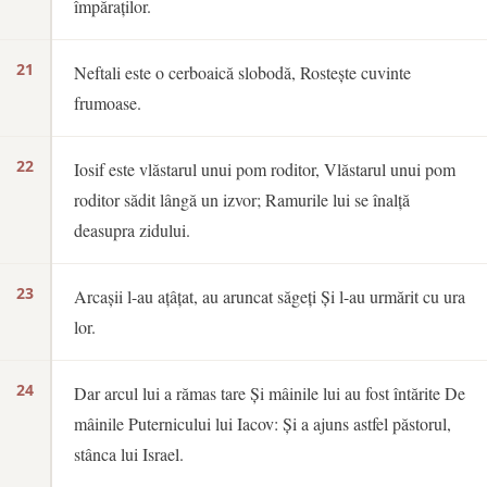
împăraților.
21
Neftali este o cerboaică slobodă, Rostește cuvinte
frumoase.
22
Iosif este vlăstarul unui pom roditor, Vlăstarul unui pom
roditor sădit lângă un izvor; Ramurile lui se înalță
deasupra zidului.
23
Arcașii l-au ațâțat, au aruncat săgeți Și l-au urmărit cu ura
lor.
24
Dar arcul lui a rămas tare Și mâinile lui au fost întărite De
mâinile Puternicului lui Iacov: Și a ajuns astfel păstorul,
stânca lui Israel.