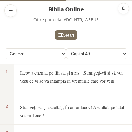
Biblia Online
☰
Citire paralela:
VDC, NTR, WEBUS
Setari
1
Iacov a chemat pe fiii săi și a zis: „Strângeți-vă și vă voi
vesti ce vi se va întâmpla în vremurile care vor veni.
2
Strângeți-vă și ascultați, fii ai lui Iacov! Ascultați pe tatăl
vostru Israel!