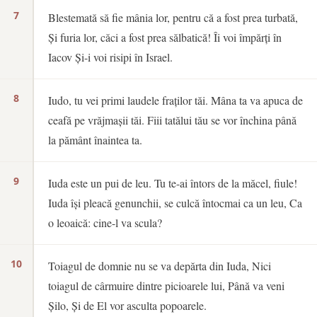
7
Blestemată să fie mânia lor, pentru că a fost prea turbată,
Și furia lor, căci a fost prea sălbatică! Îi voi împărți în
Iacov Și-i voi risipi în Israel.
8
Iudo, tu vei primi laudele fraților tăi. Mâna ta va apuca de
ceafă pe vrăjmașii tăi. Fiii tatălui tău se vor închina până
la pământ înaintea ta.
9
Iuda este un pui de leu. Tu te-ai întors de la măcel, fiule!
Iuda își pleacă genunchii, se culcă întocmai ca un leu, Ca
o leoaică: cine-l va scula?
10
Toiagul de domnie nu se va depărta din Iuda, Nici
toiagul de cârmuire dintre picioarele lui, Până va veni
Șilo, Și de El vor asculta popoarele.