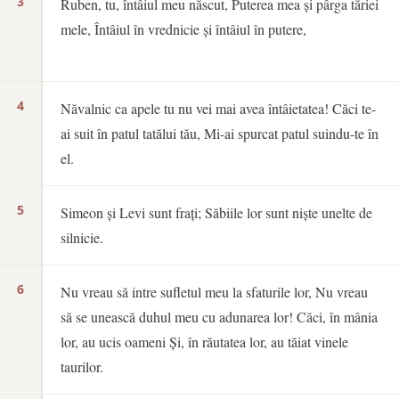
3
Ruben, tu, întâiul meu născut, Puterea mea și pârga tăriei
mele, Întâiul în vrednicie și întâiul în putere,
4
Năvalnic ca apele tu nu vei mai avea întâietatea! Căci te-
ai suit în patul tatălui tău, Mi-ai spurcat patul suindu-te în
el.
5
Simeon și Levi sunt frați; Săbiile lor sunt niște unelte de
silnicie.
6
Nu vreau să intre sufletul meu la sfaturile lor, Nu vreau
să se unească duhul meu cu adunarea lor! Căci, în mânia
lor, au ucis oameni Și, în răutatea lor, au tăiat vinele
taurilor.