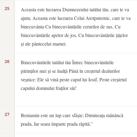
25
Aceasta este lucrarea Dumnezeului tatălui tău, care te va
ajuta; Aceasta este lucrarea Celui Atotputernic, care te va
binecuvânta Cu binecuvântările cerurilor de sus, Cu
binecuvântările apelor de jos, Cu binecuvântările țâțelor
și ale pântecelui mamei.
26
Binecuvântările tatălui tău Întrec binecuvântările
părinților mei și se înalță Până în creștetul dealurilor
veșnice: Ele să vină peste capul lui Iosif, Peste creștetul
capului domnului fraților săi!
27
Beniamin este un lup care sfâșie; Dimineața mănâncă
prada, Iar seara împarte prada răpită.”