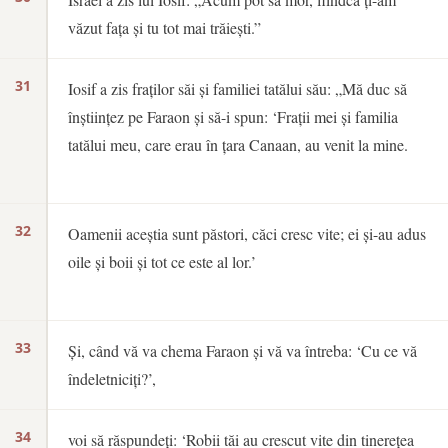
văzut fața și tu tot mai trăiești.”
31
Iosif a zis fraților săi și familiei tatălui său: „Mă duc să
înștiințez pe Faraon și să-i spun: ‘Frații mei și familia
tatălui meu, care erau în țara Canaan, au venit la mine.
32
Oamenii aceștia sunt păstori, căci cresc vite; ei și-au adus
oile și boii și tot ce este al lor.’
33
Și, când vă va chema Faraon și vă va întreba: ‘Cu ce vă
îndeletniciți?’,
34
voi să răspundeți: ‘Robii tăi au crescut vite din tinerețea