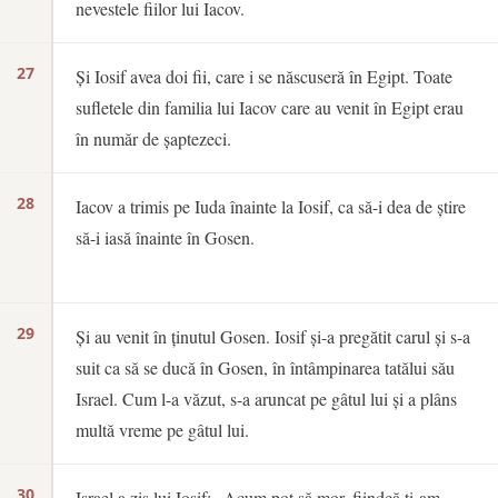
nevestele fiilor lui Iacov.
27
Și Iosif avea doi fii, care i se născuseră în Egipt. Toate
sufletele din familia lui Iacov care au venit în Egipt erau
în număr de șaptezeci.
28
Iacov a trimis pe Iuda înainte la Iosif, ca să-i dea de știre
să-i iasă înainte în Gosen.
29
Și au venit în ținutul Gosen. Iosif și-a pregătit carul și s-a
suit ca să se ducă în Gosen, în întâmpinarea tatălui său
Israel. Cum l-a văzut, s-a aruncat pe gâtul lui și a plâns
multă vreme pe gâtul lui.
30
Israel a zis lui Iosif: „Acum pot să mor, fiindcă ți-am