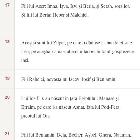
17
Fiii lui Așer: Imna, Ișva, Ișvi și Beria, și Serah, sora lor.
Și fiii lui Beria: Heber și Malchiel.
18
Aceștia sunt fiii Zilpei, pe care o dăduse Laban fetei sale
Lea; pe aceștia i-a născut ea lui Iacov. În totul șaisprezece
inși.
19
Fiii Rahelei, nevasta lui Iacov: Iosif și Beniamin.
20
Lui Iosif i s-au născut în țara Egiptului: Manase și
Efraim, pe care i-a născut Asnat, fata lui Poti-Fera,
preotul lui On.
21
Fiii lui Beniamin: Bela, Becher, Așbel, Ghera, Naaman,