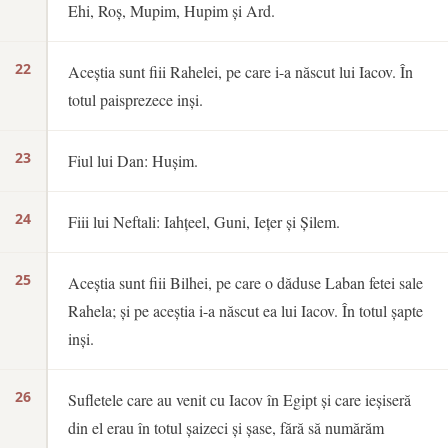
Ehi, Roș, Mupim, Hupim și Ard.
22
Aceștia sunt fiii Rahelei, pe care i-a născut lui Iacov. În
totul paisprezece inși.
23
Fiul lui Dan: Hușim.
24
Fiii lui Neftali: Iahțeel, Guni, Iețer și Șilem.
25
Aceștia sunt fiii Bilhei, pe care o dăduse Laban fetei sale
Rahela; și pe aceștia i-a născut ea lui Iacov. În totul șapte
inși.
26
Sufletele care au venit cu Iacov în Egipt și care ieșiseră
din el erau în totul șaizeci și șase, fără să numărăm