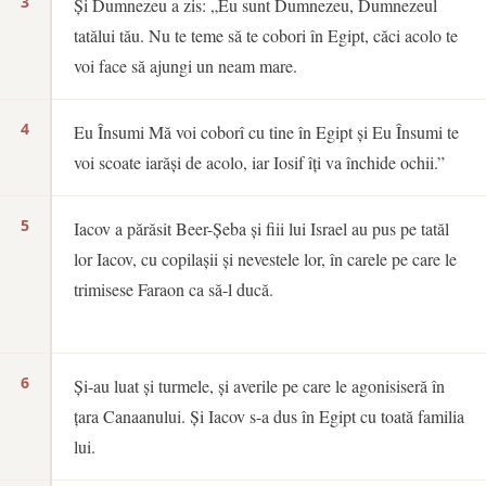
3
Și Dumnezeu a zis: „Eu sunt Dumnezeu, Dumnezeul
tatălui tău. Nu te teme să te cobori în Egipt, căci acolo te
voi face să ajungi un neam mare.
4
Eu Însumi Mă voi coborî cu tine în Egipt și Eu Însumi te
voi scoate iarăși de acolo, iar Iosif îți va închide ochii.”
5
Iacov a părăsit Beer-Șeba și fiii lui Israel au pus pe tatăl
lor Iacov, cu copilașii și nevestele lor, în carele pe care le
trimisese Faraon ca să-l ducă.
6
Și-au luat și turmele, și averile pe care le agonisiseră în
țara Canaanului. Și Iacov s-a dus în Egipt cu toată familia
lui.