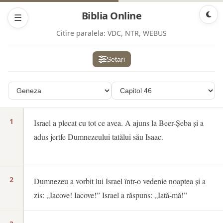
Biblia Online
☰
Citire paralela:
VDC, NTR, WEBUS
Setari
1
Israel a plecat cu tot ce avea. A ajuns la Beer-Șeba și a
adus jertfe Dumnezeului tatălui său Isaac.
2
Dumnezeu a vorbit lui Israel într-o vedenie noaptea și a
zis: „Iacove! Iacove!” Israel a răspuns: „Iată-mă!”