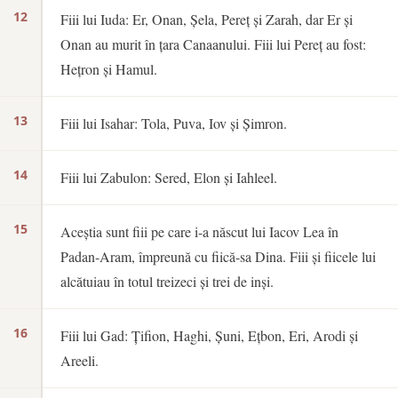
12
Fiii lui Iuda: Er, Onan, Șela, Pereț și Zarah, dar Er și
Onan au murit în țara Canaanului. Fiii lui Pereț au fost:
Hețron și Hamul.
13
Fiii lui Isahar: Tola, Puva, Iov și Șimron.
14
Fiii lui Zabulon: Sered, Elon și Iahleel.
15
Aceștia sunt fiii pe care i-a născut lui Iacov Lea în
Padan-Aram, împreună cu fiică-sa Dina. Fiii și fiicele lui
alcătuiau în totul treizeci și trei de inși.
16
Fiii lui Gad: Țifion, Haghi, Șuni, Ețbon, Eri, Arodi și
Areeli.