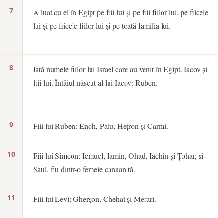
7
A luat cu el în Egipt pe fiii lui și pe fiii fiilor lui, pe fiicele
lui și pe fiicele fiilor lui și pe toată familia lui.
8
Iată numele fiilor lui Israel care au venit în Egipt. Iacov și
fiii lui. Întâiul născut al lui Iacov: Ruben.
9
Fiii lui Ruben: Enoh, Palu, Hețron și Carmi.
10
Fiii lui Simeon: Iemuel, Iamin, Ohad, Iachin și Țohar, și
Saul, fiu dintr-o femeie canaanită.
11
Fiii lui Levi: Gherșon, Chehat și Merari.