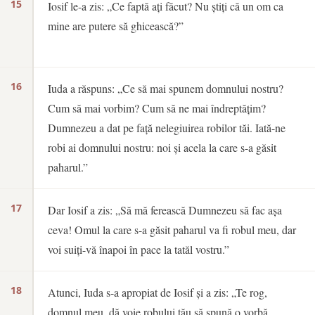
15
Iosif le-a zis: „Ce faptă ați făcut? Nu știți că un om ca
mine are putere să ghicească?”
16
Iuda a răspuns: „Ce să mai spunem domnului nostru?
Cum să mai vorbim? Cum să ne mai îndreptățim?
Dumnezeu a dat pe față nelegiuirea robilor tăi. Iată-ne
robi ai domnului nostru: noi și acela la care s-a găsit
paharul.”
17
Dar Iosif a zis: „Să mă ferească Dumnezeu să fac așa
ceva! Omul la care s-a găsit paharul va fi robul meu, dar
voi suiți-vă înapoi în pace la tatăl vostru.”
18
Atunci, Iuda s-a apropiat de Iosif și a zis: „Te rog,
domnul meu, dă voie robului tău să spună o vorbă