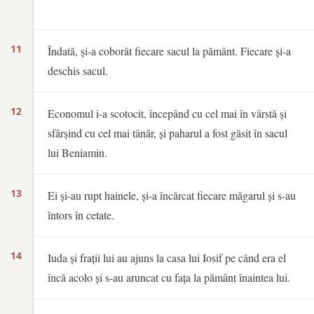
11
Îndată, și-a coborât fiecare sacul la pământ. Fiecare și-a
deschis sacul.
12
Economul i-a scotocit, începând cu cel mai în vârstă și
sfârșind cu cel mai tânăr, și paharul a fost găsit în sacul
lui Beniamin.
13
Ei și-au rupt hainele, și-a încărcat fiecare măgarul și s-au
întors în cetate.
14
Iuda și frații lui au ajuns la casa lui Iosif pe când era el
încă acolo și s-au aruncat cu fața la pământ înaintea lui.