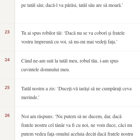
pe tatăl său; dacă-l va părăsi, tatăl său are să moară.’
23
Tu ai spus robilor tăi: ‘Dacă nu se va coborî și fratele
vostru împreună cu voi, să nu-mi mai vedeți fața.’
24
Când ne-am suit la tatăl meu, robul tău, i-am spus
cuvintele domnului meu.
25
Tatăl nostru a zis: ‘Duceți-vă iarăși să ne cumpărați ceva
merinde.’
26
Noi am răspuns: ‘Nu putem să ne ducem, dar, dacă
fratele nostru cel tânăr va fi cu noi, ne vom duce, căci nu
putem vedea fața omului aceluia decât dacă fratele nostru