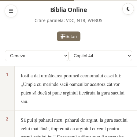
Biblia Online
☰
Citire paralela:
VDC, NTR, WEBUS
Setari
1
Iosif a dat următoarea poruncă economului casei lui:
„Umple cu merinde sacii oamenilor acestora cât vor
putea să ducă și pune argintul fiecăruia la gura sacului
său.
2
Să pui și paharul meu, paharul de argint, la gura sacului
celui mai tânăr, împreună cu argintul cuvenit pentru
prețul grâului lui.” Economul a făcut cum îi poruncise