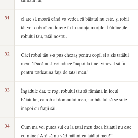
31
el are să moară când va vedea că băiatul nu este, și robii
tăi vor coborî cu durere în Locuința morților bătrânețile
robului tău, tatăl nostru.
32
Căci robul tău s-a pus chezaș pentru copil și a zis tatălui
meu: ‘Dacă nu-l voi aduce înapoi la tine, vinovat să fiu
pentru totdeauna față de tatăl meu.’
33
Îngăduie dar, te rog, robului tău să rămână în locul
băiatului, ca rob al domnului meu, iar băiatul să se suie
înapoi cu frații săi.
34
Cum mă voi putea sui eu la tatăl meu dacă băiatul nu este
cu mine? Ah! să nu văd mâhnirea tatălui meu!”