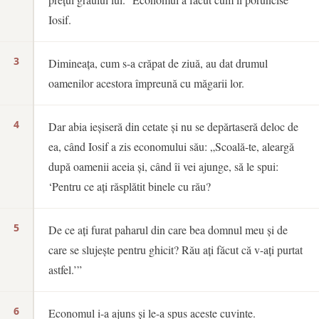
Iosif.
3
Dimineața, cum s-a crăpat de ziuă, au dat drumul
oamenilor acestora împreună cu măgarii lor.
4
Dar abia ieșiseră din cetate și nu se depărtaseră deloc de
ea, când Iosif a zis economului său: „Scoală-te, aleargă
după oamenii aceia și, când îi vei ajunge, să le spui:
‘Pentru ce ați răsplătit binele cu rău?
5
De ce ați furat paharul din care bea domnul meu și de
care se slujește pentru ghicit? Rău ați făcut că v-ați purtat
astfel.’”
6
Economul i-a ajuns și le-a spus aceste cuvinte.