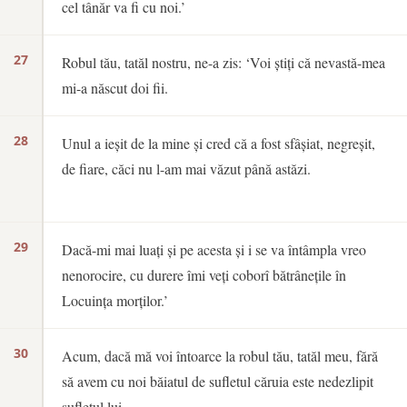
cel tânăr va fi cu noi.’
27
Robul tău, tatăl nostru, ne-a zis: ‘Voi știți că nevastă-mea
mi-a născut doi fii.
28
Unul a ieșit de la mine și cred că a fost sfâșiat, negreșit,
de fiare, căci nu l-am mai văzut până astăzi.
29
Dacă-mi mai luați și pe acesta și i se va întâmpla vreo
nenorocire, cu durere îmi veți coborî bătrânețile în
Locuința morților.’
30
Acum, dacă mă voi întoarce la robul tău, tatăl meu, fără
să avem cu noi băiatul de sufletul căruia este nedezlipit
sufletul lui,