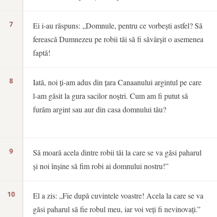
7
Ei i-au răspuns: „Domnule, pentru ce vorbești astfel? Să
ferească Dumnezeu pe robii tăi să fi săvârșit o asemenea
faptă!
8
Iată, noi ți-am adus din țara Canaanului argintul pe care
l-am găsit la gura sacilor noștri. Cum am fi putut să
furăm argint sau aur din casa domnului tău?
9
Să moară acela dintre robii tăi la care se va găsi paharul
și noi înșine să fim robi ai domnului nostru!”
10
El a zis: „Fie după cuvintele voastre! Acela la care se va
găsi paharul să fie robul meu, iar voi veți fi nevinovați.”