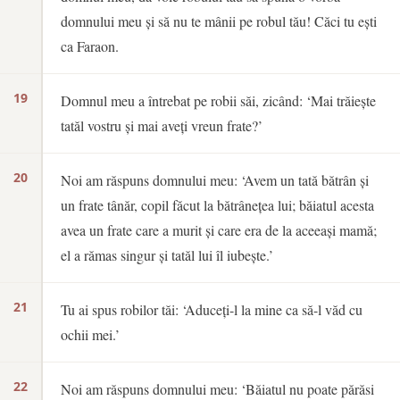
domnului meu și să nu te mânii pe robul tău! Căci tu ești
ca Faraon.
19
Domnul meu a întrebat pe robii săi, zicând: ‘Mai trăiește
tatăl vostru și mai aveți vreun frate?’
20
Noi am răspuns domnului meu: ‘Avem un tată bătrân și
un frate tânăr, copil făcut la bătrânețea lui; băiatul acesta
avea un frate care a murit și care era de la aceeași mamă;
el a rămas singur și tatăl lui îl iubește.’
21
Tu ai spus robilor tăi: ‘Aduceți-l la mine ca să-l văd cu
ochii mei.’
22
Noi am răspuns domnului meu: ‘Băiatul nu poate părăsi