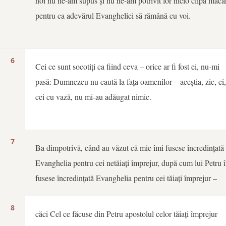
noi nu ne-am supus și nu ne-am potrivit lor nicio clipă măcar
pentru ca adevărul Evangheliei să rămână cu voi.
6
Cei ce sunt socotiți ca fiind ceva – orice ar fi fost ei, nu-mi
pasă: Dumnezeu nu caută la fața oamenilor – aceștia, zic, ei,
cei cu vază, nu mi-au adăugat nimic.
7
Ba dimpotrivă, când au văzut că mie îmi fusese încredințată
Evanghelia pentru cei netăiați împrejur, după cum lui Petru î
fusese încredințată Evanghelia pentru cei tăiați împrejur –
8
căci Cel ce făcuse din Petru apostolul celor tăiați împrejur