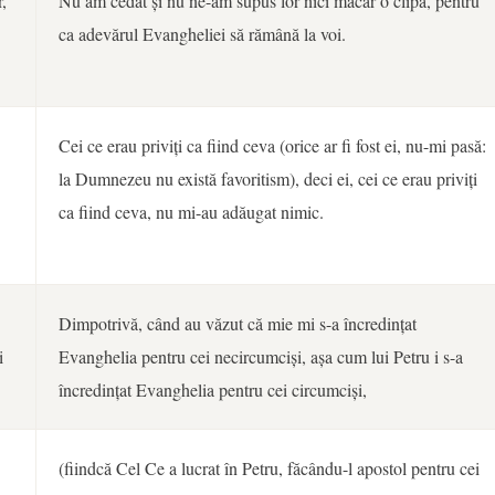
,
Nu am cedat și nu ne-am supus lor nici măcar o clipă, pentru
ca adevărul Evangheliei să rămână la voi.
Cei ce erau priviți ca fiind ceva (orice ar fi fost ei, nu-mi pasă:
la Dumnezeu nu există favoritism), deci ei, cei ce erau priviți
ca fiind ceva, nu mi-au adăugat nimic.
Dimpotrivă, când au văzut că mie mi s-a încredințat
i
Evanghelia pentru cei necircumciși, așa cum lui Petru i s-a
încredințat Evanghelia pentru cei circumciși,
(fiindcă Cel Ce a lucrat în Petru, făcându-l apostol pentru cei