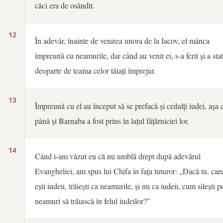
căci era de osândit.
12
În adevăr, înainte de venirea unora de la Iacov, el mânca
împreună cu neamurile, dar când au venit ei, s-a ferit și a stat
deoparte de teama celor tăiați împrejur.
13
Împreună cu el au început să se prefacă și ceilalți iudei, așa 
până și Barnaba a fost prins în lațul fățărniciei lor.
14
Când i-am văzut eu că nu umblă drept după adevărul
Evangheliei, am spus lui Chifa în fața tuturor: „Dacă tu, car
ești iudeu, trăiești ca neamurile, și nu ca iudeii, cum silești p
neamuri să trăiască în felul iudeilor?”