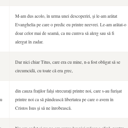
M-am dus acolo, în urma unei descoperiri, și le-am arătat
Evanghelia pe care o predic eu printre neevrei. Le-am arătat-o
doar celor mai de seamă, ca nu cumva să alerg sau să fi
alergat în zadar.
Dar nici chiar Titus, care era cu mine, n-a fost obligat să se
circumcidă, cu toate că era grec,
din cauza fraților falși strecurați printre noi, care s-au furișat
cu
printre noi ca să pândească libertatea pe care o avem în
Cristos Isus și să ne înrobească.