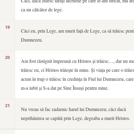
Căci, dacă zidesc iarăși lucrurile pe care le-am stricat, mă ar
ca un călcător de lege.
19
Căci eu, prin Lege, am murit față de Lege, ca să trăiesc pent
Dumnezeu.
20
Am fost răstignit împreună cu Hristos și trăiesc…, dar nu ma
trăiesc eu, ci Hristos trăiește în mine. Și viața pe care o trăie
acum în trup o trăiesc în credința în Fiul lui Dumnezeu, care
m-a iubit și S-a dat pe Sine Însuși pentru mine.
21
Nu vreau să fac zadarnic harul lui Dumnezeu; căci dacă
neprihănirea se capătă prin Lege, degeaba a murit Hristos.