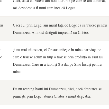
ăt
Căci, dacă eu zidesc din nou lucrurile pe care le-am dărâmat,
mă dovedesc a fi unul care încalcă Legea.
ru
Căci eu, prin Lege, am murit față de Lege ca să trăiesc pentru
Dumnezeu. Am fost răstignit împreună cu Cristos
i
și nu mai trăiesc eu, ci Cristos trăiește în mine, iar viața pe
sc
care o trăiesc acum în trup o trăiesc prin credința în Fiul lui
Dumnezeu, Care m-a iubit și S-a dat pe Sine Însuși pentru
mine.
Eu nu resping harul lui Dumnezeu, căci, dacă dreptatea se
primește prin Lege, atunci Cristos a murit degeaba.