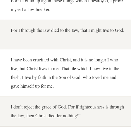
For if I build up again those things which I destroyed, I prove
myself a law-breaker.
For I through the law died to the law, that I might live to God.
I have been crucified with Christ, and it is no longer I who
live, but Christ lives in me. That life which I now live in the
flesh, I live by faith in the Son of God, who loved me and
gave himself up for me.
I don’t reject the grace of God. For if righteousness is through
the law, then Christ died for nothing!”