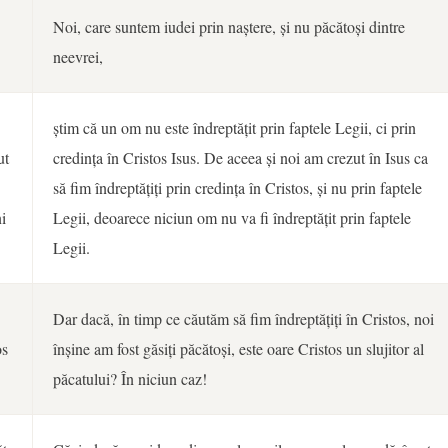
Noi, care suntem iudei prin naștere, și nu păcătoși dintre
neevrei,
știm că un om nu este îndreptățit prin faptele Legii, ci prin
ut
credința în Cristos Isus. De aceea și noi am crezut în Isus ca
să fim îndreptățiți prin credința în Cristos, și nu prin faptele
i
Legii, deoarece niciun om nu va fi îndreptățit prin faptele
Legii.
Dar dacă, în timp ce căutăm să fim îndreptățiți în Cristos, noi
os
înșine am fost găsiți păcătoși, este oare Cristos un slujitor al
păcatului? În niciun caz!