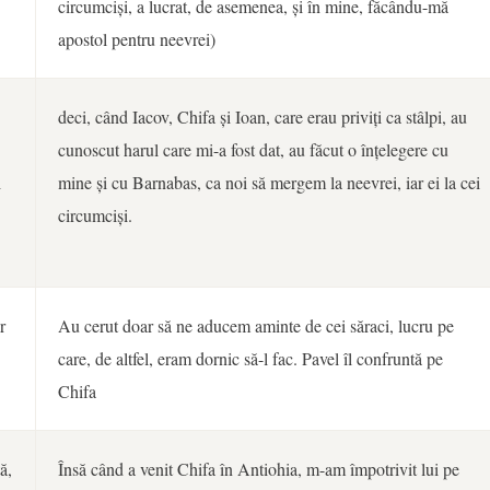
circumciși, a lucrat, de asemenea, și în mine, făcându-mă
apostol pentru neevrei)
deci, când Iacov, Chifa și Ioan, care erau priviți ca stâlpi, au
cunoscut harul care mi-a fost dat, au făcut o înțelegere cu
i
mine și cu Barnabas, ca noi să mergem la neevrei, iar ei la cei
circumciși.
r
Au cerut doar să ne aducem aminte de cei săraci, lucru pe
care, de altfel, eram dornic să-l fac. Pavel îl confruntă pe
Chifa
ă,
Însă când a venit Chifa în Antiohia, m-am împotrivit lui pe