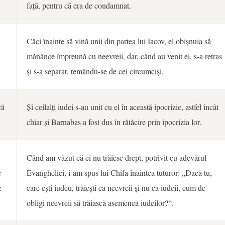
față, pentru că era de condamnat.
Căci înainte să vină unii din partea lui Iacov, el obișnuia să
mănânce împreună cu neevreii, dar, când au venit ei, s-a retras
și s-a separat, temându-se de cei circumciși.
că
Și ceilalți iudei s-au unit cu el în această ipocrizie, astfel încât
chiar și Barnabas a fost dus în rătăcire prin ipocrizia lor.
Când am văzut că ei nu trăiesc drept, potrivit cu adevărul
e
Evangheliei, i-am spus lui Chifa înaintea tuturor: „Dacă tu,
e
care ești iudeu, trăiești ca neevreii și nu ca iudeii, cum de
obligi neevreii să trăiască asemenea iudeilor?“.