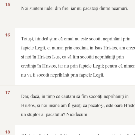
15
Noi suntem iudei din fire, iar nu păcătoși dintre neamuri.
16
Totuși, fiindcă știm că omul nu este socotit neprihănit prin
faptele Legii, ci numai prin credința în Isus Hristos, am crez
și noi în Hristos Isus, ca să fim socotiți neprihăniți prin
credința în Hristos, iar nu prin faptele Legii; pentru că nimen
nu va fi socotit neprihănit prin faptele Legii.
17
Dar, dacă, în timp ce căutăm să fim socotiți neprihăniți în
Hristos, și noi înșine am fi găsiți ca păcătoși, este oare Hrist
un slujitor al păcatului? Nicidecum!
18