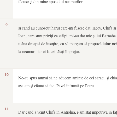
făcuse și din mine apostolul neamurilor –
9
și când au cunoscut harul care-mi fusese dat, Iacov, Chifa și
Ioan, care sunt priviți ca stâlpi, mi-au dat mie și lui Barnaba
mâna dreaptă de însoțire, ca să mergem să propovăduim: no
la neamuri, iar ei la cei tăiați împrejur.
10
Ne-au spus numai să ne aducem aminte de cei săraci, și chia
așa am și căutat să fac. Pavel înfruntă pe Petru
11
Dar când a venit Chifa în Antiohia, i-am stat împotrivă în faț