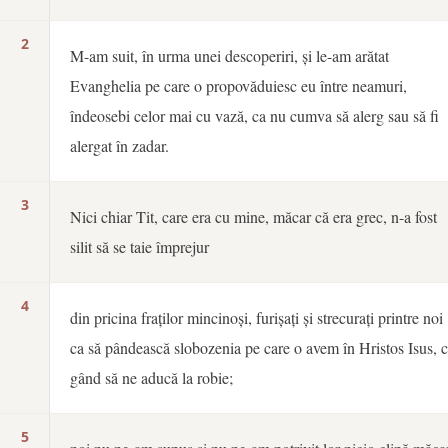
2
M-am suit, în urma unei descoperiri, și le-am arătat
Evanghelia pe care o propovăduiesc eu între neamuri,
îndeosebi celor mai cu vază, ca nu cumva să alerg sau să fi
alergat în zadar.
3
Nici chiar Tit, care era cu mine, măcar că era grec, n-a fost
silit să se taie împrejur
4
din pricina fraților mincinoși, furișați și strecurați printre noi
ca să pândească slobozenia pe care o avem în Hristos Isus, 
gând să ne aducă la robie;
5