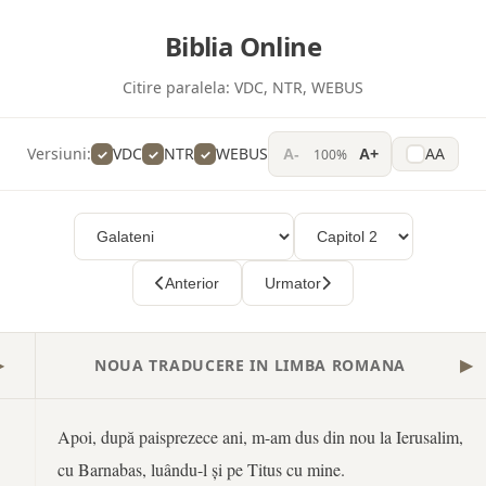
Biblia Online
Citire paralela:
VDC, NTR, WEBUS
Versiuni:
VDC
NTR
WEBUS
AA
100%
A-
A+
Anterior
Urmator
NOUA TRADUCERE IN LIMBA ROMANA
▶
▶
Apoi, după paisprezece ani, m-am dus din nou la Ierusalim,
cu Barnabas, luându-l și pe Titus cu mine.