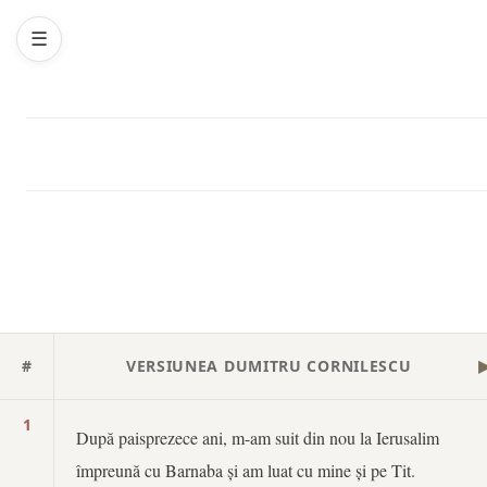
☰
#
VERSIUNEA DUMITRU CORNILESCU
1
După paisprezece ani, m-am suit din nou la Ierusalim
împreună cu Barnaba și am luat cu mine și pe Tit.