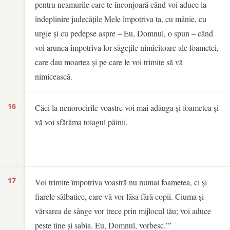
pentru neamurile care te înconjoară când voi aduce la
îndeplinire judecățile Mele împotriva ta, cu mânie, cu
urgie și cu pedepse aspre – Eu, Domnul, o spun – când
voi arunca împotriva lor săgețile nimicitoare ale foametei,
care dau moartea și pe care le voi trimite să vă
nimicească.
16
Căci la nenorocirile voastre voi mai adăuga și foametea și
vă voi sfărâma toiagul pâinii.
17
Voi trimite împotriva voastră nu numai foametea, ci și
fiarele sălbatice, care vă vor lăsa fără copii. Ciuma și
vărsarea de sânge vor trece prin mijlocul tău; voi aduce
peste tine și sabia. Eu, Domnul, vorbesc.’”