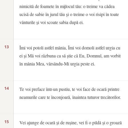
nimicită de foamete în mijlocul tău: o treime va cădea
ucisă de sabie în jurul tău și o treime o voi risipi în toate
vânturile și voi scoate sabia după ei.
13
Îmi voi potoli astfel mânia, Îmi voi domoli astfel urgia cu
ei și Mă voi răzbuna ca să știe că Eu, Domnul, am vorbit
în mânia Mea, vărsându-Mi urgia peste ei.
14
Te voi preface într-un pustiu, te voi face de ocară printre
neamurile care te înconjoară, înaintea tuturor trecătorilor.
15
Vei ajunge de ocară și de rușine, vei fi o pildă și o groază