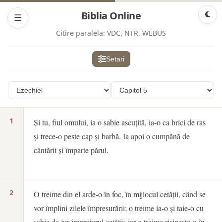
Biblia Online
☰
Citire paralela:
VDC, NTR, WEBUS
Setari
1
Și tu, fiul omului, ia o sabie ascuțită, ia-o ca brici de ras
și trece-o peste cap și barbă. Ia apoi o cumpănă de
cântărit și împarte părul.
2
O treime din el arde-o în foc, în mijlocul cetății, când se
vor împlini zilele împresurării; o treime ia-o și taie-o cu
sabia de jur împrejurul cetății; iar o treime risipește-o în