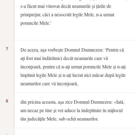
s-a făcut mai vinovat decât neamurile și țările de
primprejur, căci a nesocotit legile Mele, n-a urmat
poruncile Mele.’
7
De aceea, așa vorbește Domnul Dumnezeu: ‘Pentru că
ați fost mai îndărătnici decât neamurile care vă
înconjoară, pentru că n-ați urmat poruncile Mele și n-ați
împlinit legile Mele și n-ați lucrat nici măcar după legile
neamurilor care vă înconjoară,
8
din pricina aceasta, așa zice Domnul Dumnezeu: «Iată,
am necaz pe tine și voi aduce la îndeplinire în mijlocul
tău judecățile Mele, sub ochii neamurilor.