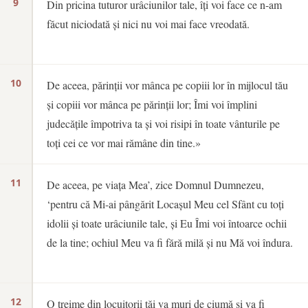
9
Din pricina tuturor urâciunilor tale, îți voi face ce n-am
făcut niciodată și nici nu voi mai face vreodată.
10
De aceea, părinții vor mânca pe copiii lor în mijlocul tău
și copiii vor mânca pe părinții lor; Îmi voi împlini
judecățile împotriva ta și voi risipi în toate vânturile pe
toți cei ce vor mai rămâne din tine.»
11
De aceea, pe viața Mea’, zice Domnul Dumnezeu,
‘pentru că Mi-ai pângărit Locașul Meu cel Sfânt cu toți
idolii și toate urâciunile tale, și Eu Îmi voi întoarce ochii
de la tine; ochiul Meu va fi fără milă și nu Mă voi îndura.
12
O treime din locuitorii tăi va muri de ciumă și va fi