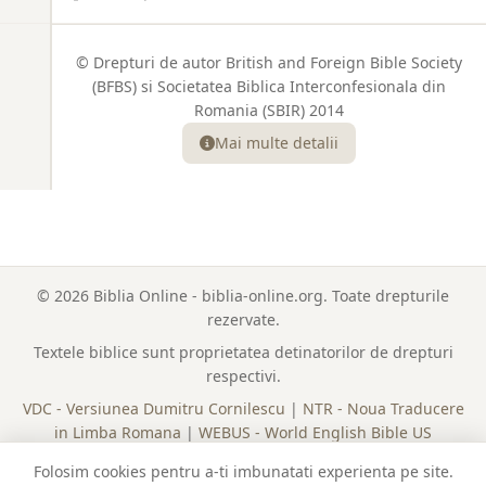
© Drepturi de autor British and Foreign Bible Society
(BFBS) si Societatea Biblica Interconfesionala din
Romania (SBIR) 2014
Mai multe detalii
© 2026 Biblia Online - biblia-online.org. Toate drepturile
rezervate.
Textele biblice sunt proprietatea detinatorilor de drepturi
respectivi.
VDC - Versiunea Dumitru Cornilescu
|
NTR - Noua Traducere
in Limba Romana
|
WEBUS - World English Bible US
Lista Completa a Cartilor
|
Plan de Citire
|
Politica Cookies
Folosim cookies pentru a-ti imbunatati experienta pe site.