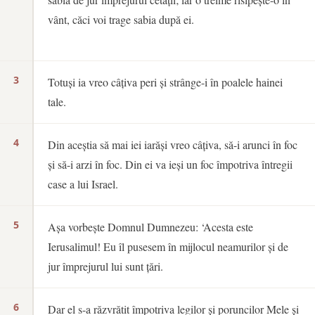
vânt, căci voi trage sabia după ei.
3
Totuși ia vreo câțiva peri și strânge-i în poalele hainei
tale.
4
Din aceștia să mai iei iarăși vreo câțiva, să-i arunci în foc
și să-i arzi în foc. Din ei va ieși un foc împotriva întregii
case a lui Israel.
5
Așa vorbește Domnul Dumnezeu: ‘Acesta este
Ierusalimul! Eu îl pusesem în mijlocul neamurilor și de
jur împrejurul lui sunt țări.
6
Dar el s-a răzvrătit împotriva legilor și poruncilor Mele și