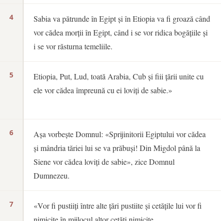
4
Sabia va pătrunde în Egipt și în Etiopia va fi groază când
vor cădea morții în Egipt, când i se vor ridica bogățiile și
i se vor răsturna temeliile.
5
Etiopia, Put, Lud, toată Arabia, Cub și fiii țării unite cu
ele vor cădea împreună cu ei loviți de sabie.»
6
Așa vorbește Domnul: «Sprijinitorii Egiptului vor cădea
și mândria tăriei lui se va prăbuși! Din Migdol până la
Siene vor cădea loviți de sabie», zice Domnul
Dumnezeu.
7
«Vor fi pustiiți între alte țări pustiite și cetățile lui vor fi
nimicite în mijlocul altor cetăți nimicite.