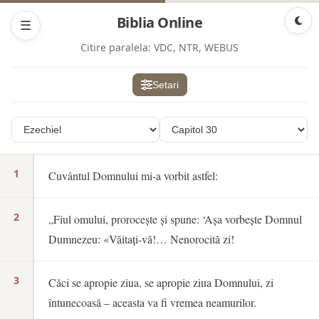
Biblia Online
☰
Citire paralela:
VDC, NTR, WEBUS
Setari
1
Cuvântul Domnului mi-a vorbit astfel:
2
„Fiul omului, prorocește și spune: ‘Așa vorbește Domnul
Dumnezeu: «Văitați-vă!… Nenorocită zi!
3
Căci se apropie ziua, se apropie ziua Domnului, zi
întunecoasă – aceasta va fi vremea neamurilor.