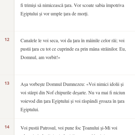
fi trimiși să nimicească țara. Vor scoate sabia împotriva
Egiptului și vor umple țara de morți.
12
Canalele le voi seca, voi da țara în mâinile celor răi; voi
pustii țara cu tot ce cuprinde ea prin mâna străinilor. Eu,
Domnul, am vorbit!»
13
Așa vorbește Domnul Dumnezeu: «Voi nimici idolii și
voi stârpi din Nof chipurile deșarte. Nu va mai fi niciun
voievod din țara Egiptului și voi răspândi groaza în țara
Egiptului.
14
Voi pustii Patrosul, voi pune foc Țoanului și-Mi voi