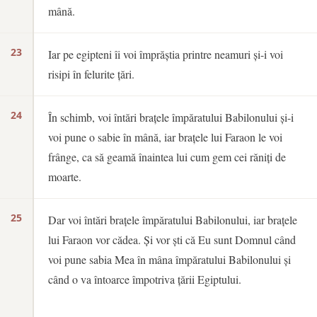
mână.
23
Iar pe egipteni îi voi împrăștia printre neamuri și-i voi
risipi în felurite țări.
24
În schimb, voi întări brațele împăratului Babilonului și-i
voi pune o sabie în mână, iar brațele lui Faraon le voi
frânge, ca să geamă înaintea lui cum gem cei răniți de
moarte.
25
Dar voi întări brațele împăratului Babilonului, iar brațele
lui Faraon vor cădea. Și vor ști că Eu sunt Domnul când
voi pune sabia Mea în mâna împăratului Babilonului și
când o va întoarce împotriva țării Egiptului.