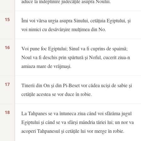
aduce la îndeplinire judecățile asupra Noului.
15
Îmi voi vărsa urgia asupra Sinului, cetățuia Egiptului, și
voi nimici cu desăvârșire mulțimea din No.
16
Voi pune foc Egiptului; Sinul va fi cuprins de spaimă;
Noul va fi deschis prin spărtură și Noful, cucerit ziua-n
amiaza mare de vrăjmași.
17
Tinerii din On și din Pi-Beset vor cădea uciși de sabie și
cetățile acestea se vor duce în robie.
18
La Tahpanes se va întuneca ziua când voi sfărâma jugul
Egiptului și când se va sfârși mândria tăriei lui; un nor va
acoperi Tahpanesul și cetățile lui vor merge în robie.