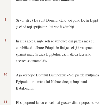
8
Și vor ști că Eu sunt Domnul când voi pune foc în Egipt
și când toți sprijinitorii lui vor fi zdrobiți.
9
În ziua aceea, niște soli se vor duce din partea mea cu
corăbiile să tulbure Etiopia în liniștea ei și-i va apuca
spaimă mare în ziua Egiptului, căci iată că lucrurile
acestea se întâmplă!»
10
Așa vorbește Domnul Dumnezeu: «Voi pierde mulțimea
Egiptului prin mâna lui Nebucadnețar, împăratul
Babilonului.
11
El și poporul lui cu el, cel mai grozav dintre popoare, vor