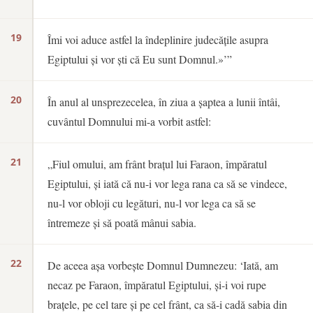
19
Îmi voi aduce astfel la îndeplinire judecățile asupra
Egiptului și vor ști că Eu sunt Domnul.»’”
20
În anul al unsprezecelea, în ziua a șaptea a lunii întâi,
cuvântul Domnului mi-a vorbit astfel:
21
„Fiul omului, am frânt brațul lui Faraon, împăratul
Egiptului, și iată că nu-i vor lega rana ca să se vindece,
nu-l vor obloji cu legături, nu-l vor lega ca să se
întremeze și să poată mânui sabia.
22
De aceea așa vorbește Domnul Dumnezeu: ‘Iată, am
necaz pe Faraon, împăratul Egiptului, și-i voi rupe
brațele, pe cel tare și pe cel frânt, ca să-i cadă sabia din