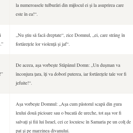
la numeroasele tulburări din mijlocul ei și la asuprirea care
este în ea!“.
i
„Nu știu să facă dreptate“, zice Domnul, „ei, care strâng în
.”
fortărețele lor violență și jaf“.
De aceea, așa vorbește Stăpânul Domn: „Un dușman va
!”
înconjura țara, îți va doborî puterea, iar fortărețele tale vor fi
jefuite!“.
Așa vorbește Domnul: „Așa cum păstorul scapă din gura
leului două picioare sau o bucată de ureche, tot așa vor fi
salvați și fiii lui Israel, cei ce locuiesc în Samaria pe un colț de
pat și pe marginea divanului.