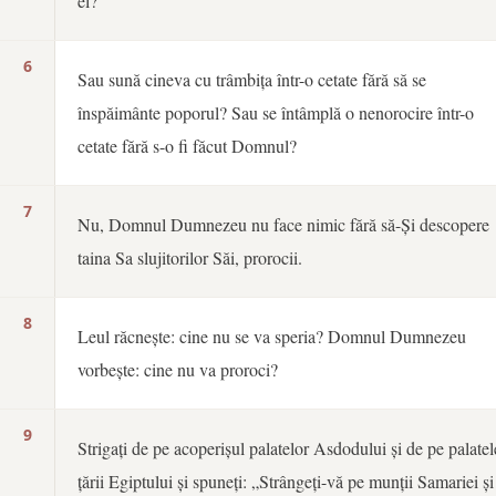
el?
6
Sau sună cineva cu trâmbița într-o cetate fără să se
înspăimânte poporul? Sau se întâmplă o nenorocire într-o
cetate fără s-o fi făcut Domnul?
7
Nu, Domnul Dumnezeu nu face nimic fără să-Și descopere
taina Sa slujitorilor Săi, prorocii.
8
Leul răcnește: cine nu se va speria? Domnul Dumnezeu
vorbește: cine nu va proroci?
9
Strigați de pe acoperișul palatelor Asdodului și de pe palatel
țării Egiptului și spuneți: „Strângeți-vă pe munții Samariei și