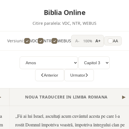
Biblia Online
Citire paralela:
VDC, NTR, WEBUS
Versiuni:
VDC
NTR
WEBUS
AA
100%
A-
A+
Anterior
Urmator
NOUA TRADUCERE IN LIMBA ROMANA
▶
▶
va
„Fii ai lui Israel, ascultați acum cuvântul acesta pe care l-a
am
rostit Domnul împotriva voastră, împotriva întregului clan pe