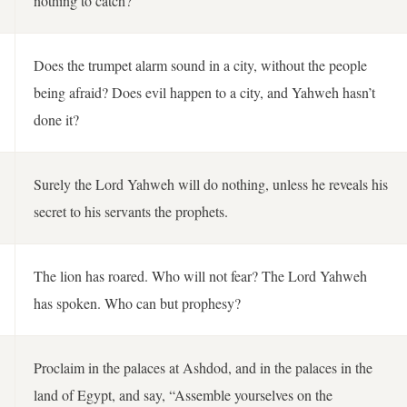
nothing to catch?
Does the trumpet alarm sound in a city, without the people
being afraid? Does evil happen to a city, and Yahweh hasn’t
done it?
Surely the Lord Yahweh will do nothing, unless he reveals his
secret to his servants the prophets.
The lion has roared. Who will not fear? The Lord Yahweh
has spoken. Who can but prophesy?
Proclaim in the palaces at Ashdod, and in the palaces in the
land of Egypt, and say, “Assemble yourselves on the