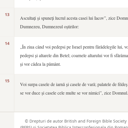
13
Ascultați și spuneți lucrul acesta casei lui Iacov”, zice Domn
Dumnezeu, Dumnezeul oștirilor:
14
„În ziua când voi pedepsi pe Israel pentru fărădelegile lui, vo
pedepsi și altarele din Betel; coarnele altarului vor fi sfărâma
și vor cădea la pământ.
15
Voi surpa casele de iarnă și casele de vară; palatele de fildeș
se vor duce și casele cele multe se vor nimici”, zice Domnul
© Drepturi de autor British and Foreign Bible Society
(BFBS) si Societatea Biblica Interconfesionala din Roman