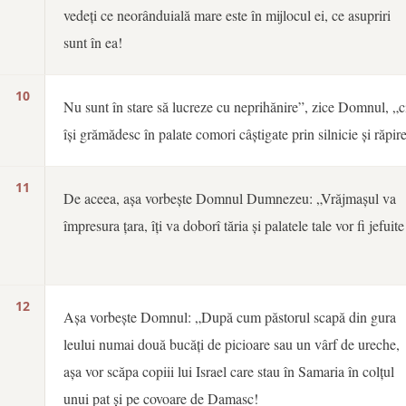
vedeți ce neorânduială mare este în mijlocul ei, ce asupriri
sunt în ea!
10
Nu sunt în stare să lucreze cu neprihănire”, zice Domnul, „c
își grămădesc în palate comori câștigate prin silnicie și răpire
11
De aceea, așa vorbește Domnul Dumnezeu: „Vrăjmașul va
împresura țara, îți va doborî tăria și palatele tale vor fi jefuite
12
Așa vorbește Domnul: „După cum păstorul scapă din gura
leului numai două bucăți de picioare sau un vârf de ureche,
așa vor scăpa copiii lui Israel care stau în Samaria în colțul
unui pat și pe covoare de Damasc!