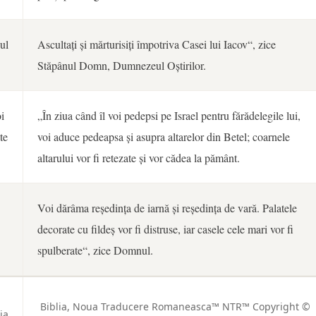
ul
Ascultați și mărturisiți împotriva Casei lui Iacov“, zice
Stăpânul Domn, Dumnezeul Oștirilor.
i
„În ziua când îl voi pedepsi pe Israel pentru fărădelegile lui,
te
voi aduce pedeapsa și asupra altarelor din Betel; coarnele
altarului vor fi retezate și vor cădea la pământ.
Voi dărâma reședința de iarnă și reședința de vară. Palatele
.
decorate cu fildeș vor fi distruse, iar casele cele mari vor fi
spulberate“, zice Domnul.
Biblia, Noua Traducere Romaneasca™ NTR™ Copyright ©
ia