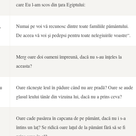
care Eu l-am scos din țara Egiptului:
,
Numai pe voi vă recunosc dintre toate familiile pământului.
De aceea vă voi și pedepsi pentru toate nelegiuirile voastre“.
Merg oare doi oameni împreună, dacă nu s-au înțeles la
aceasta?
eu
Oare răcnește leul în pădure când nu are pradă? Oare se aude
glasul leului tânăr din vizuina lui, dacă nu a prins ceva?
Oare cade pasărea în capcana de pe pământ, dacă nu i s-a
întins un laț? Se ridică oare lațul de la pământ fără să se fi