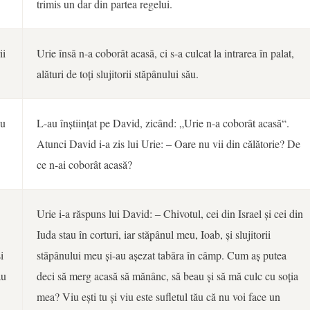
trimis un dar din partea regelui.
ii
Urie însă n-a coborât acasă, ci s-a culcat la intrarea în palat,
alături de toți slujitorii stăpânului său.
nu
L-au înștiințat pe David, zicând: „Urie n-a coborât acasă“.
Atunci David i-a zis lui Urie: ‒ Oare nu vii din călătorie? De
ce n-ai coborât acasă?
Urie i-a răspuns lui David: ‒ Chivotul, cei din Israel și cei din
Iuda stau în corturi, iar stăpânul meu, Ioab, și slujitorii
i
stăpânului meu și-au așezat tabăra în câmp. Cum aș putea
ău
deci să merg acasă să mănânc, să beau și să mă culc cu soția
mea? Viu ești tu și viu este sufletul tău că nu voi face un