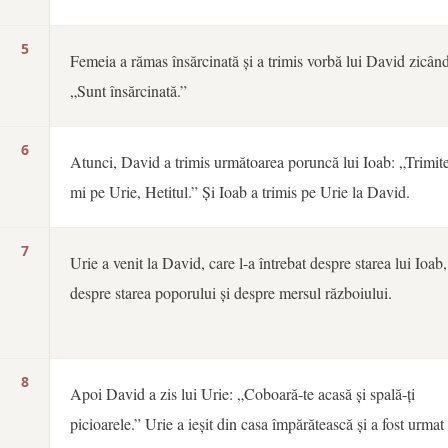
5
Femeia a rămas însărcinată și a trimis vorbă lui David zicând
„Sunt însărcinată.”
6
Atunci, David a trimis următoarea poruncă lui Ioab: „Trimit
mi pe Urie, Hetitul.” Și Ioab a trimis pe Urie la David.
7
Urie a venit la David, care l-a întrebat despre starea lui Ioab,
despre starea poporului și despre mersul războiului.
8
Apoi David a zis lui Urie: „Coboară-te acasă și spală-ți
picioarele.” Urie a ieșit din casa împărătească și a fost urmat