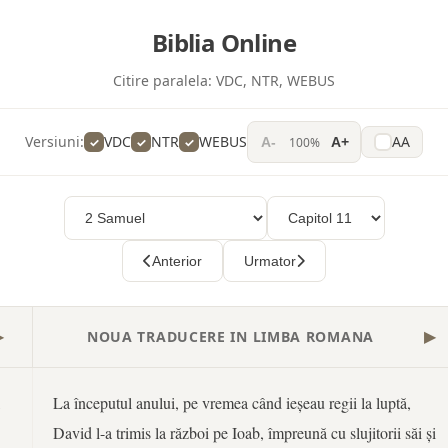
Biblia Online
Citire paralela:
VDC, NTR, WEBUS
Versiuni:
VDC
NTR
WEBUS
AA
100%
A-
A+
Anterior
Urmator
NOUA TRADUCERE IN LIMBA ROMANA
▶
▶
,
La începutul anului, pe vremea când ieșeau regii la luptă,
David l-a trimis la război pe Ioab, împreună cu slujitorii săi și