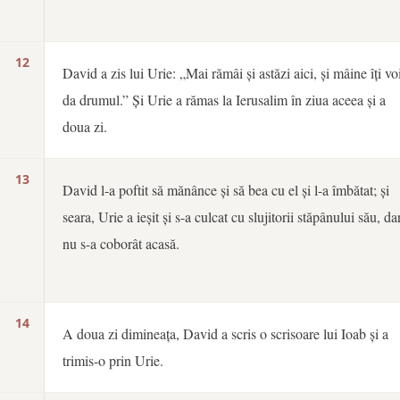
12
David a zis lui Urie: „Mai rămâi și astăzi aici, și mâine îți vo
da drumul.” Și Urie a rămas la Ierusalim în ziua aceea și a
doua zi.
13
David l-a poftit să mănânce și să bea cu el și l-a îmbătat; și
seara, Urie a ieșit și s-a culcat cu slujitorii stăpânului său, da
nu s-a coborât acasă.
14
A doua zi dimineața, David a scris o scrisoare lui Ioab și a
trimis-o prin Urie.