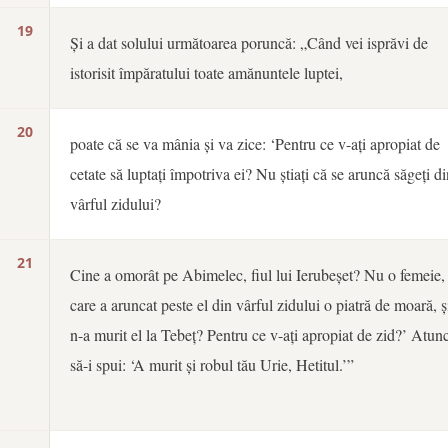
19
Și a dat solului următoarea poruncă: „Când vei isprăvi de
istorisit împăratului toate amănuntele luptei,
20
poate că se va mânia și va zice: ‘Pentru ce v-ați apropiat de
cetate să luptați împotriva ei? Nu știați că se aruncă săgeți d
vârful zidului?
21
Cine a omorât pe Abimelec, fiul lui Ierubeșet? Nu o femeie,
care a aruncat peste el din vârful zidului o piatră de moară, ș
n-a murit el la Tebeț? Pentru ce v-ați apropiat de zid?’ Atunc
să-i spui: ‘A murit și robul tău Urie, Hetitul.’”