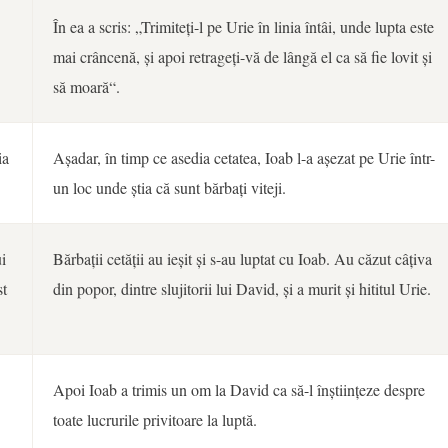
În ea a scris: „Trimiteți-l pe Urie în linia întâi, unde lupta este
mai crâncenă, și apoi retrageți-vă de lângă el ca să fie lovit și
să moară“.
ia
Așadar, în timp ce asedia cetatea, Ioab l-a așezat pe Urie într-
un loc unde știa că sunt bărbați viteji.
i
Bărbații cetății au ieșit și s-au luptat cu Ioab. Au căzut câțiva
st
din popor, dintre slujitorii lui David, și a murit și hititul Urie.
Apoi Ioab a trimis un om la David ca să-l înștiințeze despre
toate lucrurile privitoare la luptă.