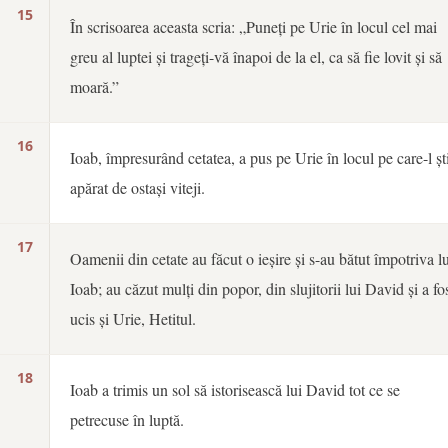
15
În scrisoarea aceasta scria: „Puneți pe Urie în locul cel mai
greu al luptei și trageți-vă înapoi de la el, ca să fie lovit și să
moară.”
16
Ioab, împresurând cetatea, a pus pe Urie în locul pe care-l șt
apărat de ostași viteji.
17
Oamenii din cetate au făcut o ieșire și s-au bătut împotriva lu
Ioab; au căzut mulți din popor, din slujitorii lui David și a fo
ucis și Urie, Hetitul.
18
Ioab a trimis un sol să istorisească lui David tot ce se
petrecuse în luptă.