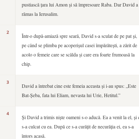
pustiască țara lui Amon și să împresoare Raba. Dar David a
rămas la Ierusalim.
2
Într-o după-amiază spre seară, David s-a sculat de pe pat și,
pe când se plimba pe acoperișul casei împărătești, a zărit de
acolo o femeie care se scălda și care era foarte frumoasă la
chip.
3
David a întrebat cine este femeia aceasta și i-au spus: „Este
Bat-Șeba, fata lui Eliam, nevasta lui Urie, Hetitul.”
4
Și David a trimis niște oameni s-o aducă. Ea a venit la el, și 
s-a culcat cu ea. După ce s-a curățit de necurăția ei, ea s-a
întors acasă.