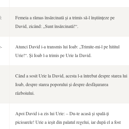
:
Femeia a rămas însărcinată și a trimis să-l înștiințeze pe
David, zicând: „Sunt însărcinată!“.
e-
Atunci David i-a transmis lui Ioab: „Trimite-mi-l pe hititul
Urie!“. Și Ioab l-a trimis pe Urie la David.
Când a sosit Urie la David, acesta l-a întrebat despre starea lui
Ioab, despre starea poporului și despre desfășurarea
războiului.
Apoi David i-a zis lui Urie: ‒ Du-te acasă și spală-ți
picioarele! Urie a ieșit din palatul regelui, iar după el a fost