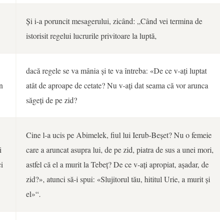
Și i-a poruncit mesagerului, zicând: „Când vei termina de
istorisit regelui lucrurile privitoare la luptă,
dacă regele se va mânia și te va întreba: «De ce v-ați luptat
in
atât de aproape de cetate? Nu v-ați dat seama că vor arunca
săgeți de pe zid?
Cine l-a ucis pe Abimelek, fiul lui Ierub-Beșet? Nu o femeie
i
care a aruncat asupra lui, de pe zid, piatra de sus a unei mori,
i
astfel că el a murit la Tebeț? De ce v-ați apropiat, așadar, de
zid?», atunci să-i spui: «Slujitorul tău, hititul Urie, a murit și
el»“.