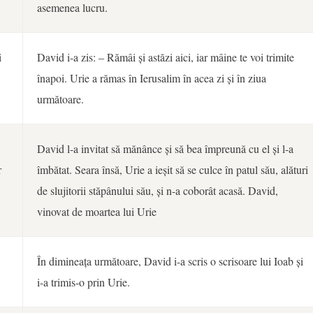
asemenea lucru.
i
David i-a zis: ‒ Rămâi și astăzi aici, iar mâine te voi trimite
înapoi. Urie a rămas în Ierusalim în acea zi și în ziua
următoare.
David l-a invitat să mănânce și să bea împreună cu el și l-a
r
îmbătat. Seara însă, Urie a ieșit să se culce în patul său, alături
de slujitorii stăpânului său, și n-a coborât acasă. David,
vinovat de moartea lui Urie
În dimineața următoare, David i-a scris o scrisoare lui Ioab și
i-a trimis-o prin Urie.