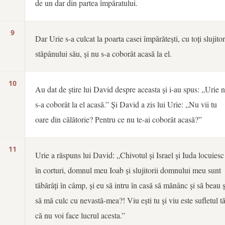
de un dar din partea împăratului.
9
Dar Urie s-a culcat la poarta casei împărătești, cu toți slujitor
stăpânului său, și nu s-a coborât acasă la el.
10
Au dat de știre lui David despre aceasta și i-au spus: „Urie 
s-a coborât la el acasă.” Și David a zis lui Urie: „Nu vii tu
oare din călătorie? Pentru ce nu te-ai coborât acasă?”
11
Urie a răspuns lui David: „Chivotul și Israel și Iuda locuiesc
în corturi, domnul meu Ioab și slujitorii domnului meu sunt
tăbărâți în câmp, și eu să intru în casă să mănânc și să beau ș
să mă culc cu nevastă-mea?! Viu ești tu și viu este sufletul t
că nu voi face lucrul acesta.”