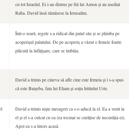
cu tot Israelul. Ei i-au distrus pe fiii lui Amon și au asediat
Raba. David însă rămăsese la Ierusalim.
Într-o seară, regele s-a ridicat din patul său și se plimba pe
acoperișul palatului. De pe acoperiș a văzut o femeie foarte
plăcută la înfățișare, care se îmbăia.
David a trimis pe cineva să afle cine este femeia și i s-a spus
că este Batșeba, fata lui Eliam și soția hititului Urie.
el
David a trimis niște mesageri ca s-o aducă la el. Ea a venit la
el și el s-a culcat cu ea (ea tocmai se curățise de necurăția ei).
Apoi ea s-a întors acasă.