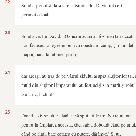
22
Solul a plecat și, la sosire, a istorisit lui David tot ce-i
poruncise Ioab.
23
Solul a zis lui David: „Oamenii aceia au fost mai tari decât
noi; făcuseră o ieșire împotriva noastră în câmp, și i-am dat
înapoi, până la intrarea porții,
24
dar arcașii au tras de pe vârful zidului asupra slujitorilor tăi, 
mulți din slujitorii împăratului au fost uciși și a murit și robul
tău Urie, Hetitul.”
25
David a zis solului: „Iată ce să spui lui Ioab: ‘Nu te munci
pentru întâmplarea aceasta, căci sabia doboară când pe unul
când pe altul; bate cetatea cu putere, dărâm-o.’ Și tu,