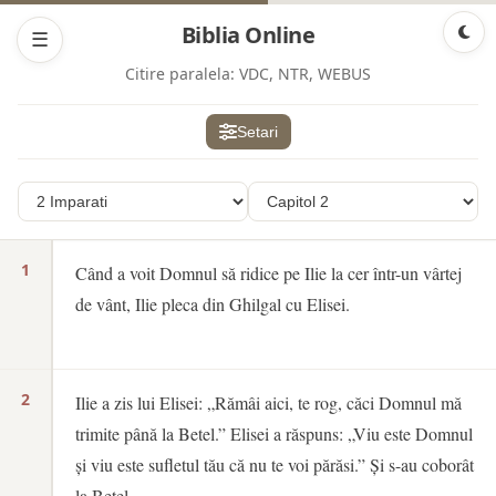
Biblia Online
☰
Citire paralela:
VDC, NTR, WEBUS
Setari
1
Când a voit Domnul să ridice pe Ilie la cer într-un vârtej
de vânt, Ilie pleca din Ghilgal cu Elisei.
2
Ilie a zis lui Elisei: „Rămâi aici, te rog, căci Domnul mă
trimite până la Betel.” Elisei a răspuns: „Viu este Domnul
și viu este sufletul tău că nu te voi părăsi.” Și s-au coborât
la Betel.