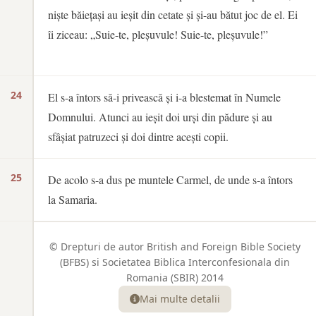
niște băiețași au ieșit din cetate și și-au bătut joc de el. Ei
îi ziceau: „Suie-te, pleșuvule! Suie-te, pleșuvule!”
24
El s-a întors să-i privească și i-a blestemat în Numele
Domnului. Atunci au ieșit doi urși din pădure și au
sfâșiat patruzeci și doi dintre acești copii.
25
De acolo s-a dus pe muntele Carmel, de unde s-a întors
la Samaria.
© Drepturi de autor British and Foreign Bible Society
(BFBS) si Societatea Biblica Interconfesionala din
Romania (SBIR) 2014
Mai multe detalii