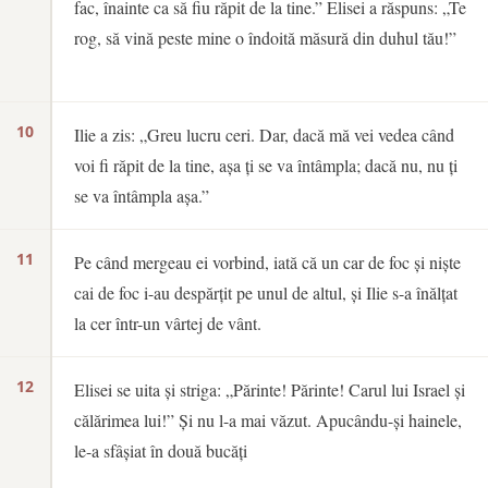
fac, înainte ca să fiu răpit de la tine.” Elisei a răspuns: „Te
rog, să vină peste mine o îndoită măsură din duhul tău!”
10
Ilie a zis: „Greu lucru ceri. Dar, dacă mă vei vedea când
voi fi răpit de la tine, așa ți se va întâmpla; dacă nu, nu ți
se va întâmpla așa.”
11
Pe când mergeau ei vorbind, iată că un car de foc și niște
cai de foc i-au despărțit pe unul de altul, și Ilie s-a înălțat
la cer într-un vârtej de vânt.
12
Elisei se uita și striga: „Părinte! Părinte! Carul lui Israel și
călărimea lui!” Și nu l-a mai văzut. Apucându-și hainele,
le-a sfâșiat în două bucăți