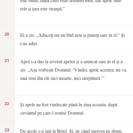
este bună, după cum vede domnul meu, dar apele sunt
rele și țara este stearpă.”
20
El a zis: „Aduceți-mi un blid nou și puneți sare în el.” Și
i-au adus.
21
Apoi s-a dus la izvorul apelor și a aruncat sare în el și a
zis: „Așa vorbește Domnul: ‘Vindec apele acestea; nu va
mai veni din ele nici moarte, nici sterpătură.’”
22
Și apele au fost vindecate până în ziua aceasta, după
cuvântul pe care-l rostise Domnul.
23
De acolo s-a suit la Betel. Și, pe când mergea pe drum,