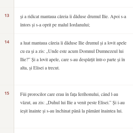
13
și a ridicat mantaua căreia îi dăduse drumul Ilie. Apoi s-a
întors și s-a oprit pe malul Iordanului;
14
a luat mantaua căreia îi dăduse Ilie drumul și a lovit apele
cu ea și a zis: „Unde este acum Domnul Dumnezeul lui
Ilie?” Și a lovit apele, care s-au despărțit într-o parte și în
alta, și Elisei a trecut.
15
Fiii prorocilor care erau în fața Ierihonului, când l-au
văzut, au zis: „Duhul lui Ilie a venit peste Elisei.” Și i-au
ieșit înainte și s-au închinat până la pământ înaintea lui.