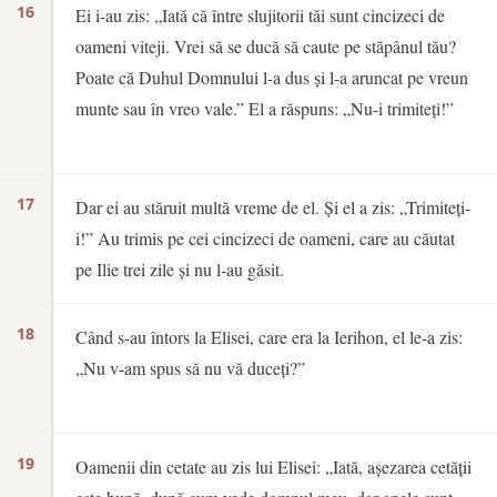
16
Ei i-au zis: „Iată că între slujitorii tăi sunt cincizeci de
oameni viteji. Vrei să se ducă să caute pe stăpânul tău?
Poate că Duhul Domnului l-a dus și l-a aruncat pe vreun
munte sau în vreo vale.” El a răspuns: „Nu-i trimiteți!”
17
Dar ei au stăruit multă vreme de el. Și el a zis: „Trimiteți-
i!” Au trimis pe cei cincizeci de oameni, care au căutat
pe Ilie trei zile și nu l-au găsit.
18
Când s-au întors la Elisei, care era la Ierihon, el le-a zis:
„Nu v-am spus să nu vă duceți?”
19
Oamenii din cetate au zis lui Elisei: „Iată, așezarea cetății