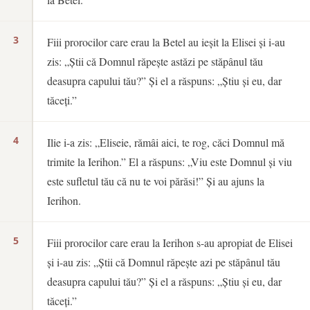
3
Fiii prorocilor care erau la Betel au ieșit la Elisei și i-au
zis: „Știi că Domnul răpește astăzi pe stăpânul tău
deasupra capului tău?” Și el a răspuns: „Știu și eu, dar
tăceți.”
4
Ilie i-a zis: „Eliseie, rămâi aici, te rog, căci Domnul mă
trimite la Ierihon.” El a răspuns: „Viu este Domnul și viu
este sufletul tău că nu te voi părăsi!” Și au ajuns la
Ierihon.
5
Fiii prorocilor care erau la Ierihon s-au apropiat de Elisei
și i-au zis: „Știi că Domnul răpește azi pe stăpânul tău
deasupra capului tău?” Și el a răspuns: „Știu și eu, dar
tăceți.”