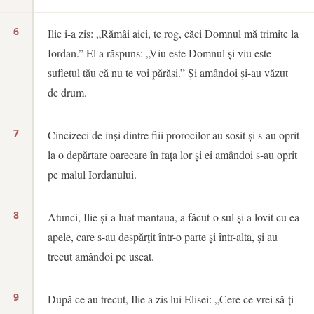
6
Ilie i-a zis: „Rămâi aici, te rog, căci Domnul mă trimite la
Iordan.” El a răspuns: „Viu este Domnul și viu este
sufletul tău că nu te voi părăsi.” Și amândoi și-au văzut
de drum.
7
Cincizeci de inși dintre fiii prorocilor au sosit și s-au oprit
la o depărtare oarecare în fața lor și ei amândoi s-au oprit
pe malul Iordanului.
8
Atunci, Ilie și-a luat mantaua, a făcut-o sul și a lovit cu ea
apele, care s-au despărțit într-o parte și într-alta, și au
trecut amândoi pe uscat.
9
După ce au trecut, Ilie a zis lui Elisei: „Cere ce vrei să-ți