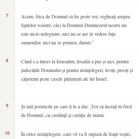
7
Acum, frica de Domnul să fie peste voi; vegheați asupra
faptelor voastre, căci la Domnul Dumnezeul nostru nu
este nicio nelegiuire, nici nu se are în vedere fața
oamenilor, nici nu se primesc daruri.”
8
Când s-a întors la Ierusalim, Iosafat a pus și aici, pentru
judecățile Domnului și pentru neînțelegeri, leviți, preoți și
căpetenii peste casele părintești ale lui Israel.
9
Și iată poruncile pe care li le-a dat: „Voi să lucrați în frică
de Domnul, cu credință și curăție de inimă.
10
În orice neînțelegere, care vă va fi supusă de frații voștri,