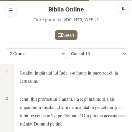
Biblia Online
☰
Citire paralela:
VDC, NTR, WEBUS
Setari
1
Iosafat, împăratul lui Iuda, s-a întors în pace acasă, la
Ierusalim.
2
Iehu, fiul prorocului Hanani, i-a ieșit înainte și a zis
împăratului Iosafat: „Cum de ai ajutat tu pe cel rău și ai
iubit pe cei ce urăsc pe Domnul? Din pricina aceasta este
mâniat Domnul pe tine.