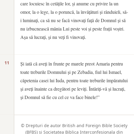
care locuiesc în cetățile lor, și anume cu privire la un
omor, la o lege, la o poruncă, la învățături și rânduieli, să-
i luminați, ca să nu se facă vinovați față de Domnul și să
nu izbucnească mânia Lui peste voi și peste frații voștri.
Așa să lucrați, și nu veți fi vinovați.
11
Și iată că aveți în frunte pe marele preot Amaria pentru
toate treburile Domnului și pe Zebadia, fiul lui Ismael,
căpetenia casei lui Iuda, pentru toate treburile împăratului
și aveți înainte ca dregători pe leviți. Întăriți-vă și lucrați,
și Domnul să fie cu cel ce va face binele!”
© Drepturi de autor British and Foreign Bible Society
(BFBS) si Societatea Biblica Interconfesionala din