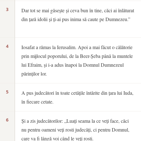
3
Dar tot se mai găsește și ceva bun în tine, căci ai înlăturat
din țară idolii și ți-ai pus inima să caute pe Dumnezeu.”
4
Iosafat a rămas la Ierusalim. Apoi a mai făcut o călătorie
prin mijlocul poporului, de la Beer-Șeba până la muntele
lui Efraim, și i-a adus înapoi la Domnul Dumnezeul
părinților lor.
5
A pus judecători în toate cetățile întărite din țara lui Iuda,
în fiecare cetate.
6
Și a zis judecătorilor: „Luați seama la ce veți face, căci
nu pentru oameni veți rosti judecăți, ci pentru Domnul,
care va fi lângă voi când le veți rosti.